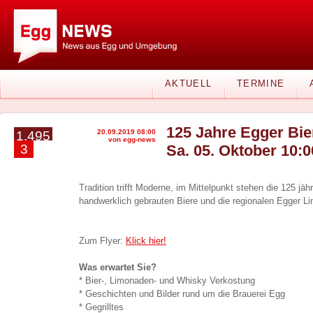
AKTUELL
TERMINE
125 Jahre Egger Bier
20.09.2019 08:00
1.495
von egg-news
3
Sa. 05. Oktober 10:0
Tradition trifft Moderne, im Mittelpunkt stehen die 125 jäh
handwerklich gebrauten Biere und die regionalen Egger L
Zum Flyer:
Klick hier!
Was erwartet Sie?
* Bier-, Limonaden- und Whisky Verkostung
* Geschichten und Bilder rund um die Brauerei Egg
* Gegrilltes