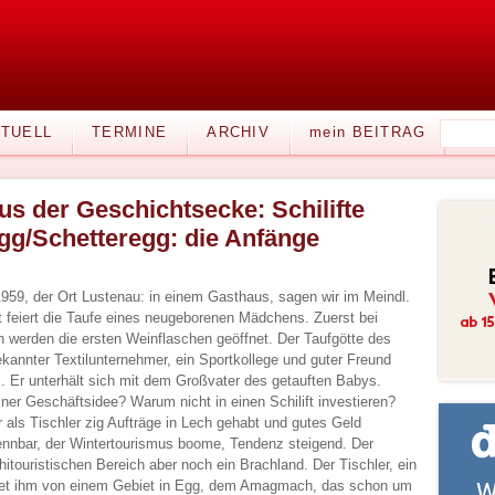
TUELL
TERMINE
ARCHIV
mein BEITRAG
us der Geschichtsecke: Schilifte
gg/Schetteregg: die Anfänge
1959, der Ort Lustenau: in einem Gasthaus, sagen wir im Meindl.
ft feiert die Taufe eines neugeborenen Mädchens. Zuerst bei
 werden die ersten Weinflaschen geöffnet. Der Taufgötte des
kannter Textilunternehmer, ein Sportkollege und guter Freund
. Er unterhält sich mit dem Großvater des getauften Babys.
iner Geschäftsidee? Warum nicht in einen Schilift investieren?
r als Tischler zig Aufträge in Lech gehabt und gutes Geld
nnbar, der Wintertourismus boome, Tendenz steigend. Der
itouristischen Bereich aber noch ein Brachland. Der Tischler, ein
htet ihm von einem Gebiet in Egg, dem Amagmach, das schon um