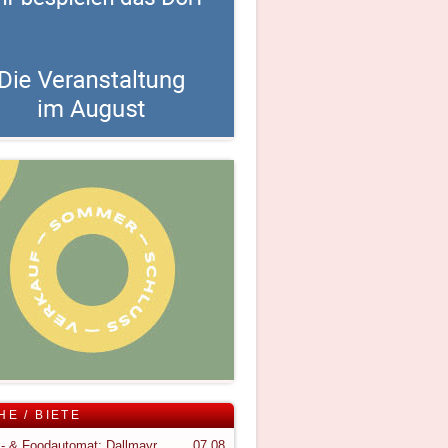
HE / BIETE
Snack- & Foodautomat; Dallmayr S150
07.08.