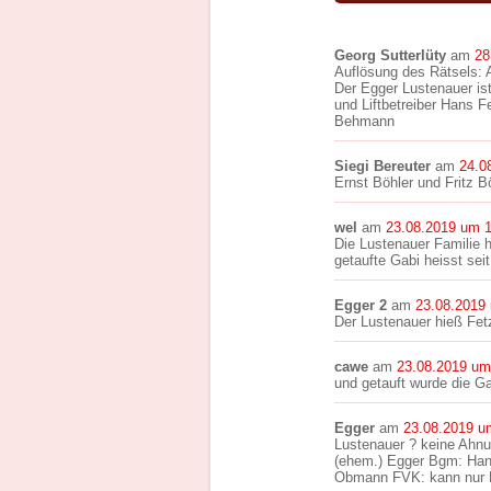
Georg Sutterlüty
am
28
Auflösung des Rätsels: 
Der Egger Lustenauer ist
und Liftbetreiber Hans 
Behmann
Siegi Bereuter
am
24.0
Ernst Böhler und Fritz 
wel
am
23.08.2019 um 
Die Lustenauer Familie 
getaufte Gabi heisst sei
Egger 2
am
23.08.2019
Der Lustenauer hieß Fet
cawe
am
23.08.2019 um
und getauft wurde die G
Egger
am
23.08.2019 u
Lustenauer ? keine Ahn
(ehem.) Egger Bgm: Han
Obmann FVK: kann nur 