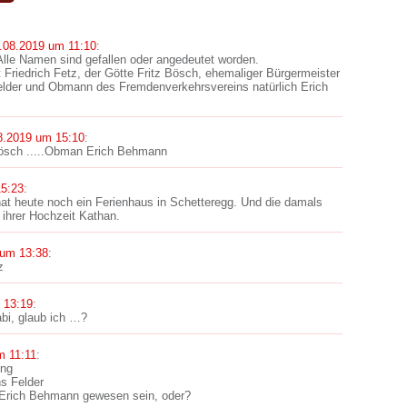
.08.2019 um 11:10
:
Alle Namen sind gefallen oder angedeutet worden.
 Friedrich Fetz, der Götte Fritz Bösch, ehemaliger Bürgermeister
Felder und Obmann des Fremdenverkehrsvereins natürlich Erich
8.2019 um 15:10
:
Bösch .....Obman Erich Behmann
15:23
:
hat heute noch ein Ferienhaus in Schetteregg. Und die damals
t ihrer Hochzeit Kathan.
 um 13:38
:
z
 13:19
:
abi, glaub ich …?
m 11:11
:
ung
s Felder
Erich Behmann gewesen sein, oder?