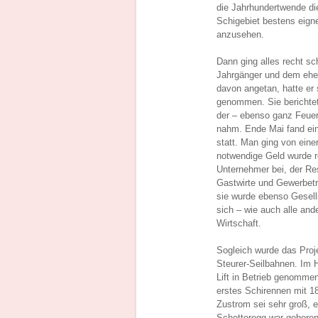
die Jahrhundertwende di
Schigebiet bestens eign
anzusehen.
Dann ging alles recht sch
Jahrgänger und dem ehe
davon angetan, hatte er 
genommen. Sie berichte
der – ebenso ganz Feuer
nahm. Ende Mai fand ein
statt. Man ging von eine
notwendige Geld wurde re
Unternehmer bei, der Res
Gastwirte und Gewerbetr
sie wurde ebenso Gesells
sich – wie auch alle and
Wirtschaft.
Sogleich wurde das Proj
Steurer-Seilbahnen. Im 
Lift in Betrieb genomme
erstes Schirennen mit 18
Zustrom sei sehr groß, 
Schetteregg war geboren.