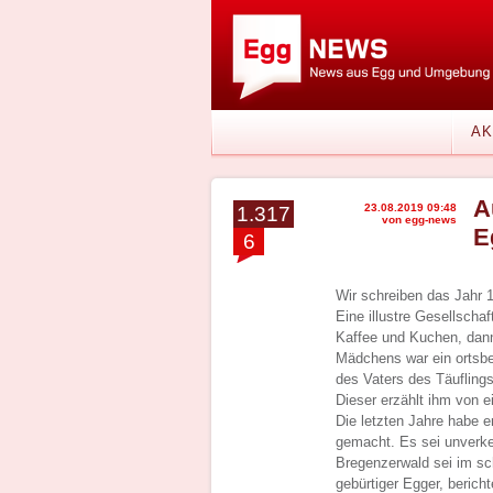
AK
A
23.08.2019 09:48
1.317
von egg-news
E
6
Wir schreiben das Jahr 
Eine illustre Gesellscha
Kaffee und Kuchen, dann
Mädchens war ein ortsbe
des Vaters des Täuflings
Dieser erzählt ihm von e
Die letzten Jahre habe e
gemacht. Es sei unverke
Bregenzerwald sei im sch
gebürtiger Egger, beric