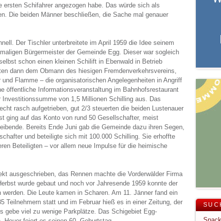
e ersten Schifahrer angezogen habe. Das würde sich als
en. Die beiden Männer beschließen, die Sache mal genauer
nell. Der Tischler unterbreitete im April 1959 die Idee seinem
maligen Bürgermeister der Gemeinde Egg. Dieser war sogleich
selbst schon einen kleinen Schilift in Ebenwald in Betrieb
ten dann dem Obmann des hiesigen Fremdenverkehrsvereins,
 und Flamme – die organisatorischen Angelegenheiten in Angriff
e öffentliche Informationsveranstaltung im Bahnhofsrestaurant
r Investitionssumme von 1,5 Millionen Schilling aus. Das
cht rasch aufgetrieben, gut 2/3 steuerten die beiden Lustenauer
t ging auf das Konto von rund 50 Gesellschafter, meist
eibende. Bereits Ende Juni gab die Gemeinde dazu ihren Segen,
chafter und beteiligte sich mit 100.000 Schilling. Sie erhoffte
eren Beteiligten – vor allem neue Impulse für die heimische
ekt ausgeschrieben, das Rennen machte die Vorderwälder Firma
Herbst wurde gebaut und noch vor Jahresende 1959 konnte der
n werden. Die Leute kamen in Scharen. Am 11. Jänner fand ein
5 Teilnehmern statt und im Februar hieß es in einer Zeitung, der
SUC
es gebe viel zu wenige Parkplätze. Das Schigebiet Egg-
 Heuer feiert es seinen 60. Geburtstag.