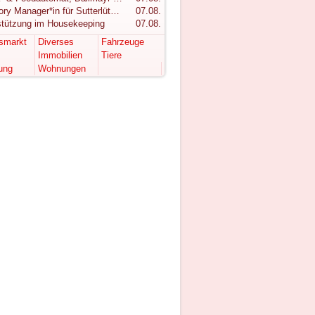
Category Manager*in für Sutterlüty gesucht
07.08.
stützung im Housekeeping
07.08.
tsmarkt
Diverses
Fahrzeuge
Immobilien
Tiere
ung
Wohnungen