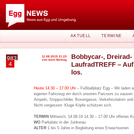
AKTUELL
TERMINE
Bobbycar-, Dreirad-
11.08.2019 21:23
983
von mein Beitrag
4
LaufradTREFF – Auf d
los.
Heute 14:30 – 17:00 Uhr
– Fußballplatz Egg – Wir laden al
eigenen Fahrzeug ein durch unseren Parcours zu sausen.
Ampeln, Stoppschilder, Boxengasse, Verkehrsslalom und 
Nicht vergessen: Kluge Köpfe schützen sich.
TERMIN
Mittwoch, 14.08.19 14.30 – 17.00 Uhr offenes
WO
Parkplatz in der Junkerau
ALTER
1 bis 5 Jahre in Begleitung eines Erwachsenen