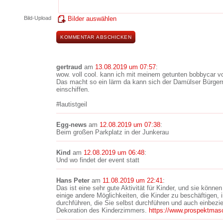
Bild-Upload
Bilder auswählen
gertraud
am
13.08.2019 um 07:57
:
wow. voll cool. kann ich mit meinem getunten bobbycar
Das macht so ein lärm da kann sich der Damülser Bürger
einschiffen.
#lautistgeil
Egg-news
am
12.08.2019 um 07:38
:
Beim großen Parkplatz in der Junkerau
Kind
am
12.08.2019 um 06:48
:
Und wo findet der event statt
Hans Peter
am
11.08.2019 um 22:41
:
Das ist eine sehr gute Aktivität für Kinder, und sie können
einige andere Möglichkeiten, die Kinder zu beschäftigen, 
durchführen, die Sie selbst durchführen und auch einbezi
Dekoration des Kinderzimmers.
https://www.prospektmasc