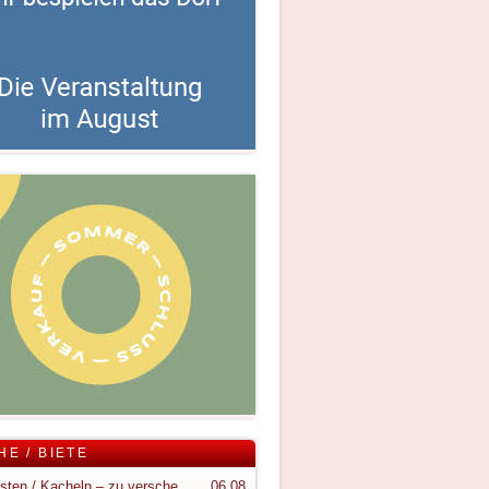
HE / BIETE
Holzkisten / Kacheln – zu verschenken
06.08.