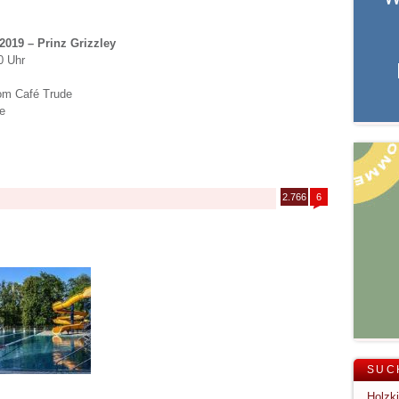
2019 – Prinz Grizzley
0 Uhr
vom Café Trude
e
2.766
6
SUC