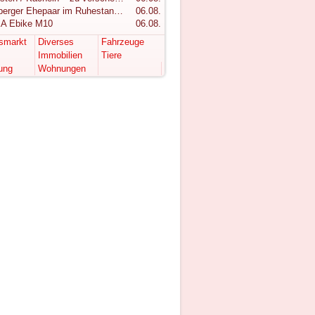
Vorarlberger Ehepaar im Ruhestand sucht ruhigen Rückzugsort im Bregenzerwald
06.08.
A Ebike M10
06.08.
tsmarkt
Diverses
Fahrzeuge
Immobilien
Tiere
ung
Wohnungen