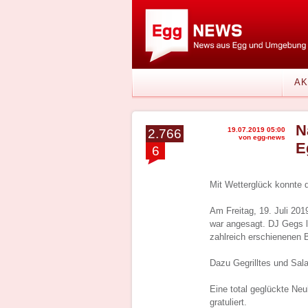
AK
N
19.07.2019 05:00
2.766
von egg-news
E
6
Mit Wetterglück konnte
Am Freitag, 19. Juli 20
war angesagt. DJ Gegs le
zahlreich erschienenen 
Dazu Gegrilltes und Sal
Eine total geglückte Neuh
gratuliert.