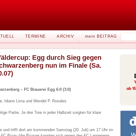
TUELL
TERMINE
ARCHIV
mein BEITRAG
äldercup: Egg durch Sieg gegen
chwarzenberg nun im Finale (Sa.
0.07)
arzenberg – FC Brauerei Egg 6:0 (3:0)
ar, Idiano Lima und Wendel P. Rosales
tige Partie. Je drei Tore in jeder Halbzeit sorgten für klare
le und trifft dort am kommenden Samstag (20. Juli) um 17 Uhr im
 FC Bizau (die Bizauer konnten sich gegen den FC Langenegg