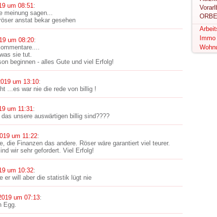
19 um 08:51
:
e meinung sagen...
ORBE
 röser anstat bekar gesehen
Arbei
Immo
19 um 08:20
:
Kommentare....
Wohn
was sie tut.
son beginnen - alles Gute und viel Erfolg!
2019 um 13:10
:
ht ...es war nie die rede von billig !
19 um 11:31
:
 das unsere auswärtigen billig sind????
2019 um 11:22
:
ne, die Finanzen das andere. Röser wäre garantiert viel teurer.
ind wir sehr gefordert. Viel Erfolg!
19 um 10:32
:
er will aber die statistik lügt nie
2019 um 07:13
:
h Egg.