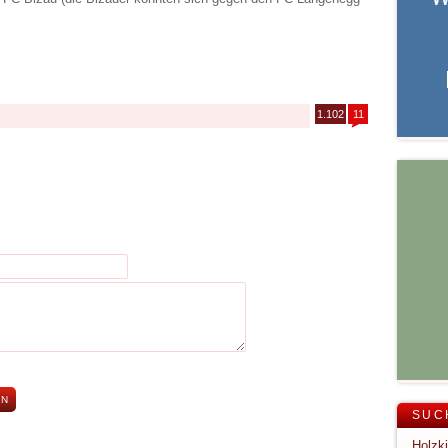
1.102
11
SUC