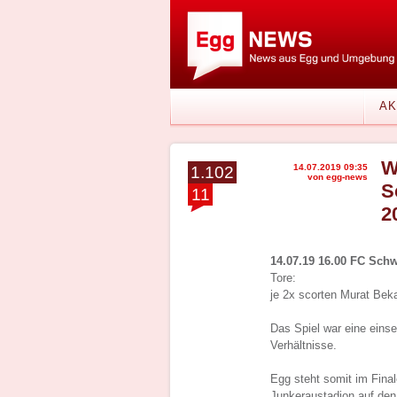
AK
W
14.07.2019 09:35
1.102
von egg-news
S
11
2
14.07.19 16.00 FC Schw
Tore:
je 2x scorten Murat Bek
Das Spiel war eine einsei
Verhältnisse.
Egg steht somit im Fina
Junkeraustadion auf den