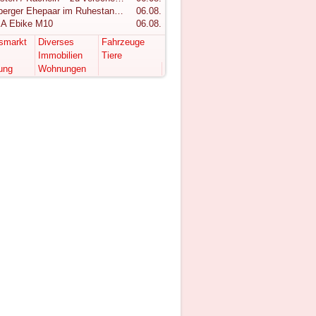
Vorarlberger Ehepaar im Ruhestand sucht ruhigen Rückzugsort im Bregenzerwald
06.08.
A Ebike M10
06.08.
tsmarkt
Diverses
Fahrzeuge
Immobilien
Tiere
ung
Wohnungen