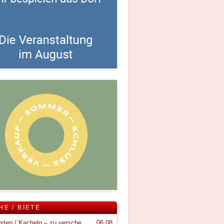
HE / BIETE
Holzkisten / Kacheln – zu verschenken
06.08.