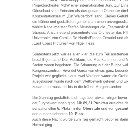
Projektorchester MBW einer internationalen Jury. Zur Ei
Gänsehaut vom Feinsten als das gesamte Orchester direkt
Konzentrationsraum „Ein Wälderdorf“ sang. Dieses Gefüh
die Bühne und gestalteten gemeinsam einen unvergesslic
wählte Kapellmeister Stefan Meusburger die „Festmusik d
Strauss. Anschließend präsentierte das Orchester das Pfli
Universale“ von Camillo De Nardis/Franco Cesarini und a
„East Coast Pictures“ von Nigel Hess.
Spätestens jetzt war es allen klar: die zum Teil anstreng
bezahlt gemacht! Das Publikum, die Musikantinnen und M
Stefan waren begeistert. Die Stimmung auf der Bühne wäh
Kongresszentrum Riva del Garda war etwas ganz besonder
Projekt war geglückt – aus zwei Vereinen wurde ein Orc
ausgelassen wurde nach dem Wettbewerb gefeiert und wie
zusammen musiziert bis in die frühen Morgenstunden.
Der Sonntag gestaltete sich tagsüber etwas ruhiger bev
der Jurybewertungen ging. Mit
89,21 Punkten
erreichte d
sensationellen
6. Platz in der Oberstufe
und von
gesam
den ausgezeichneten
10. Platz
.
Auch diese Nacht wurde zum Tag gemacht bevor es dann
Heimat ging.