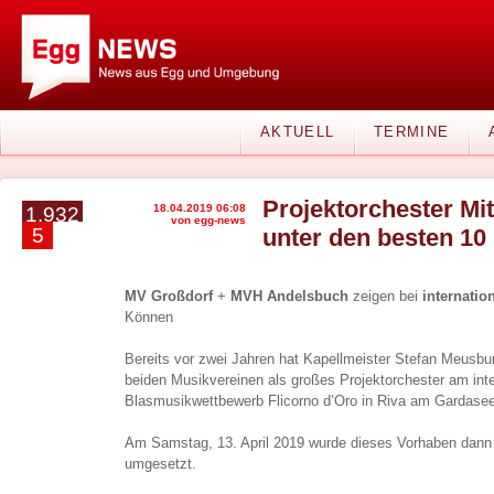
AKTUELL
TERMINE
Projektorchester Mi
18.04.2019 06:08
1.932
von egg-news
5
unter den besten 10 
MV Großdorf
+
MVH Andelsbuch
zeigen bei
internati
Können
Bereits vor zwei Jahren hat Kapellmeister Stefan Meusbur
beiden Musikvereinen als großes Projektorchester am inte
Blasmusikwettbewerb Flicorno d’Oro in Riva am Gardase
Am Samstag, 13. April 2019 wurde dieses Vorhaben dann t
umgesetzt.