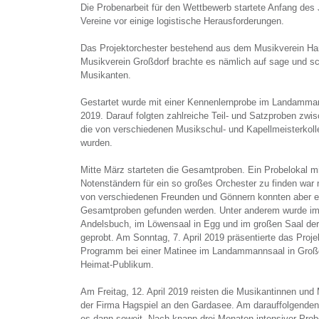
Die Probenarbeit für den Wettbewerb startete Anfang des J
Vereine vor einige logistische Herausforderungen.
Das Projektorchester bestehend aus dem Musikverein H
Musikverein Großdorf brachte es nämlich auf sage und s
Musikanten.
Gestartet wurde mit einer Kennenlernprobe im Landamma
2019. Darauf folgten zahlreiche Teil- und Satzproben zw
die von verschiedenen Musikschul- und Kapellmeisterkoll
wurden.
Mitte März starteten die Gesamtproben. Ein Probelokal m
Notenständern für ein so großes Orchester zu finden war n
von verschiedenen Freunden und Gönnern konnten aber ei
Gesamtproben gefunden werden. Unter anderem wurde im
Andelsbuch, im Löwensaal in Egg und im großen Saal de
geprobt. Am Sonntag, 7. April 2019 präsentierte das Pro
Programm bei einer Matinee im Landammannsaal in Großdo
Heimat-Publikum.
Am Freitag, 12. April 2019 reisten die Musikantinnen un
der Firma Hagspiel an den Gardasee. Am darauffolgend
es dann soweit. Nach knapp drei Monaten intensiver Probe