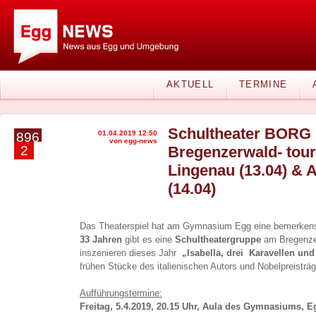
AKTUELL
TERMINE
Schultheater BORG 
01.04.2019 12:50
896
von egg-news
2
Bregenzerwald- tour
Lingenau (13.04) &
(14.04)
Das Theaterspiel hat am Gymnasium Egg eine bemerkensw
33 Jahren
gibt es eine
Schultheatergruppe
am Bregenze
inszenieren dieses Jahr
„Isabella, drei Karavellen und
frühen Stücke des italienischen Autors und Nobelpreisträg
Aufführungstermine:
Freitag, 5.4.2019, 20.15 Uhr, Aula des Gymnasiums, E