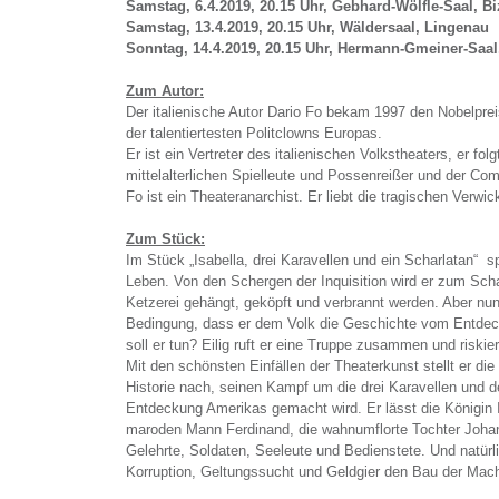
Samstag, 6.4.2019, 20.15 Uhr, Gebhard-Wölfle-Saal, B
Samstag, 13.4.2019, 20.15 Uhr, Wäldersaal, Lingenau
Sonntag, 14.4.2019, 20.15 Uhr, Hermann-Gmeiner-Saa
Zum Autor:
Der italienische Autor Dario Fo bekam 1997 den Nobelpreis f
der talentiertesten Politclowns Europas.
Er ist ein Vertreter des italienischen Volkstheaters, er folg
mittelalterlichen Spielleute und Possenreißer und der Com
Fo ist ein Theateranarchist. Er liebt die tragischen Verwi
Zum Stück:
Im Stück „Isabella, drei Karavellen und ein Scharlatan“ s
Leben. Von den Schergen der Inquisition wird er zum Scha
Ketzerei gehängt, geköpft und verbrannt werden. Aber nun
Bedingung, dass er dem Volk die Geschichte vom Entdec
soll er tun? Eilig ruft er eine Truppe zusammen und riski
Mit den schönsten Einfällen der Theaterkunst stellt er di
Historie nach, seinen Kampf um die drei Karavellen und 
Entdeckung Amerikas gemacht wird. Er lässt die Königin I
maroden Mann Ferdinand, die wahnumflorte Tochter Joha
Gelehrte, Soldaten, Seeleute und Bedienstete. Und natürli
Korruption, Geltungssucht und Geldgier den Bau der Ma