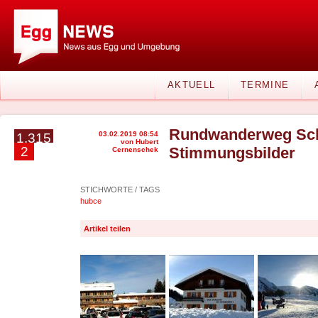
AKTUELL
TERMINE
Rundwanderweg Sch
03.02.2019 08:54
1.315
von Hubert
2
Stimmungsbilder
Cernenschek
STICHWORTE / TAGS
hubce
Artikel teilen