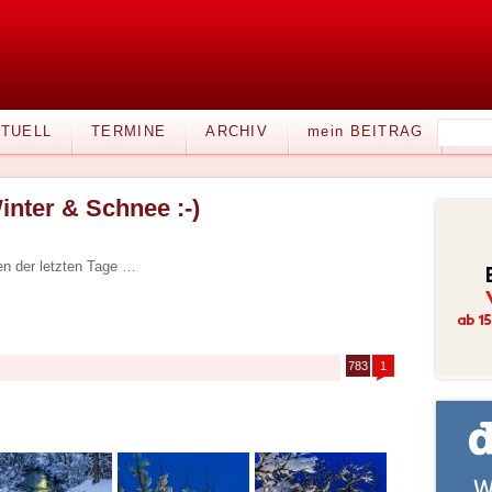
TUELL
TERMINE
ARCHIV
mein BEITRAG
inter & Schnee :-)
en der letzten Tage …
783
1