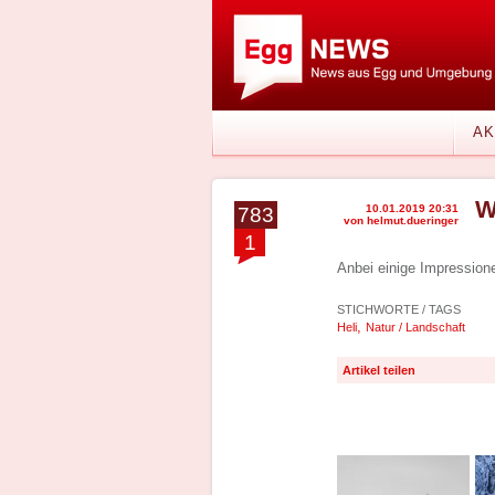
AK
W
10.01.2019 20:31
783
von helmut.dueringer
1
Anbei einige Impression
STICHWORTE / TAGS
,
Heli
Natur / Landschaft
Artikel teilen