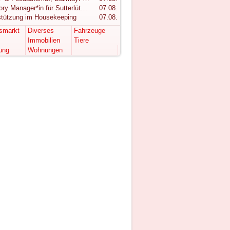
Category Manager*in für Sutterlüty gesucht
07.08.
stützung im Housekeeping
07.08.
tsmarkt
Diverses
Fahrzeuge
Immobilien
Tiere
ung
Wohnungen