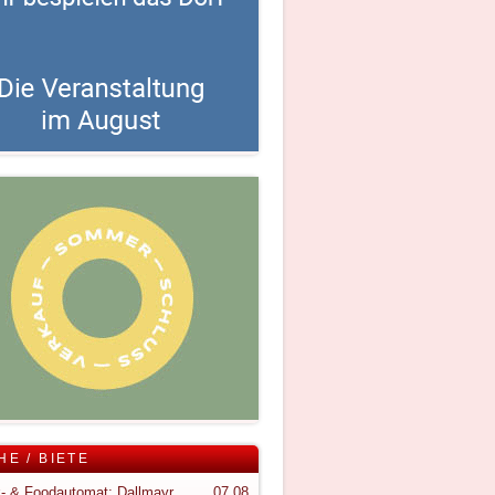
HE / BIETE
Snack- & Foodautomat; Dallmayr S150
07.08.