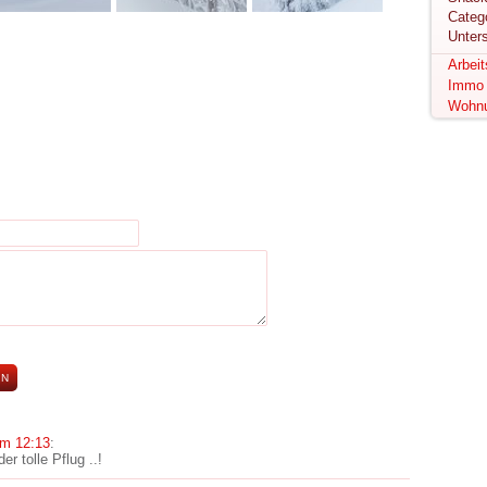
Unter
Arbei
Immo
Wohn
um 12:13
:
er tolle Pflug ..!