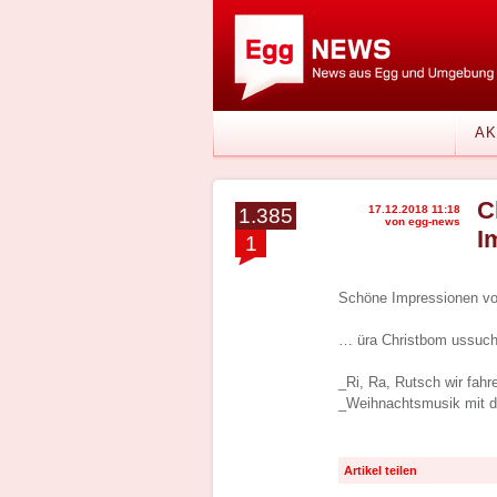
AK
C
17.12.2018 11:18
1.385
von egg-news
I
1
Schöne Impressionen von
… üra Christbom ussucho,
_Ri, Ra, Rutsch wir fah
_Weihnachtsmusik mit de
Artikel teilen