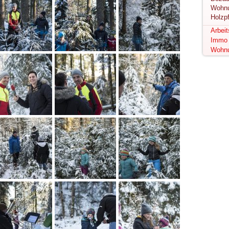
Holzp
Arbei
Immo
Wohn