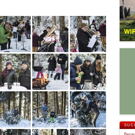
SUC
Bezau