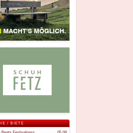
HE / BIETE
 Beats Festivalpass
05.08.