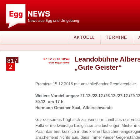
AKTUELL
TERMINE
Leandobühne Albers
07.12.2018 10:43
817
von egg-news
2
„Gute Geister“
Premiere 15.12.2018 mit anschließender Premierenfeier
Weitere Vorstellungen: 21.12./22.12./26.12./27.12./29.1
30.12. um 17 h
Hermann Gmeiner Saal, Alberschwende
Gar seltsames trägt sich zu, wenn im Landhaus des vers
Falkner merkwürdige Ereignisse alle bisherigen Mieter in
Paar, das erst kürzlich in das kleine Häuschen eingezoge
anscheinend nichts aus, dass immer wieder Gegenstände