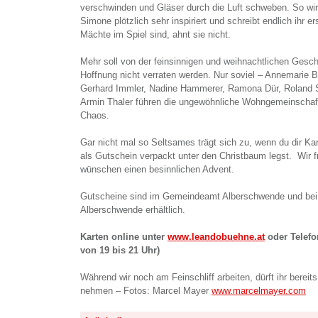
verschwinden und Gläser durch die Luft schweben. So wird
Simone plötzlich sehr inspiriert und schreibt endlich ihr 
Mächte im Spiel sind, ahnt sie nicht.
Mehr soll von der feinsinnigen und weihnachtlichen Gesch
Hoffnung nicht verraten werden. Nur soviel – Annemarie B
Gerhard Immler, Nadine Hammerer, Ramona Dür, Roland St
Armin Thaler führen die ungewöhnliche Wohngemeinschaft 
Chaos.
Gar nicht mal so Seltsames trägt sich zu, wenn du dir Kar
als Gutschein verpackt unter den Christbaum legst. Wir 
wünschen einen besinnlichen Advent.
Gutscheine sind im Gemeindeamt Alberschwende und be
Alberschwende erhältlich.
Karten online unter
www.leandobuehne.at
oder Telefo
von 19 bis 21 Uhr)
Während wir noch am Feinschliff arbeiten, dürft ihr bereits
nehmen – Fotos: Marcel Mayer
www.marcelmayer.com