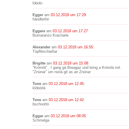
lübolo
Egger
am
03.12.2018 um 17:29
:
händlerför
Eggare
am
03.12.2018 um 17:27
:
Bumaranzo Kracharle
Alexander
am
03.12.2018 um 16:55
:
Tüpflëschießar
Brigitte
am
03.12.2018 um 15:08
:
"Krömlä" , I gang gä Breagaz und bring a Krömlä mit.
"Znünar" um nünä git as an Znünar
Tone
am
03.12.2018 um 12:45
:
klöbòrlè
Tone
am
03.12.2018 um 12:42
:
bschnottò
Eggar
am
03.12.2018 um 08:05
:
Schmelga