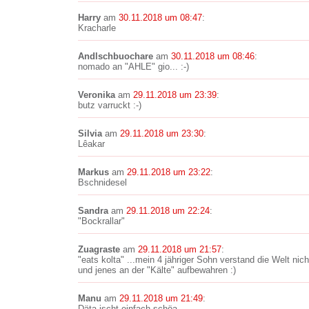
Harry
am
30.11.2018 um 08:47
:
Kracharle
Andlschbuochare
am
30.11.2018 um 08:46
:
nomado an "AHLE" gio... :-)
Veronika
am
29.11.2018 um 23:39
:
butz varruckt :-)
Silvia
am
29.11.2018 um 23:30
:
Lêakar
Markus
am
29.11.2018 um 23:22
:
Bschnidesel
Sandra
am
29.11.2018 um 22:24
:
"Bockrallar"
Zuagraste
am
29.11.2018 um 21:57
:
"eats kolta" ...mein 4 jähriger Sohn verstand die Welt ni
und jenes an der "Kälte" aufbewahren :)
Manu
am
29.11.2018 um 21:49
:
Däta ischt einfach schöa