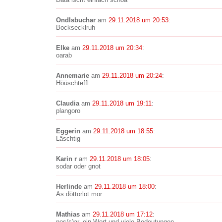
Ondlsbuchar
am
29.11.2018 um 20:53
:
Bocksecklruh
Elke
am
29.11.2018 um 20:34
:
oarab
Annemarie
am
29.11.2018 um 20:24
:
Höüschteffl
Claudia
am
29.11.2018 um 19:11
:
plangoro
Eggerin
am
29.11.2018 um 18:55
:
Läschtig
Karin r
am
29.11.2018 um 18:05
:
sodar oder gnot
Herlinde
am
29.11.2018 um 18:00
:
As döttorlot mor
Mathias
am
29.11.2018 um 17:12
:
nos(s)ar, ein Wort und viele Bedeutungen...