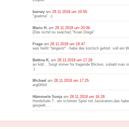
barney
am
29.11.2018 um 10:50
:
"goatma" :-)
Mario H.
am
28.11.2018 um 20:06
:
(Das ischd ou seachar) "Koan Doigá"
Frage
am
28.11.2018 um 18:47
:
was heißt "längestr" - habe das kürzlich gehört. soll ein 
Bettina K.
am
28.11.2018 um 17:29
:
an hótl... Sorgt immer für fragende Blicken, sobald man s
:)
Michael
am
28.11.2018 um 17:25
:
arglûfôrô
Hämmerle Sonja
am
28.11.2018 um 16:28
:
Hundsfudo.?.. ein schönes Spiel mit Jasskarten,das haben
gespielt....