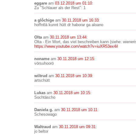
eggare
am
03.12.2018 um 01:10
:
Zu "Schlauer als der Rest": 1
a glôchige
am
30.11.2018 um 16:33
:
hoffntlä kunnt hütt dr haborar ga aloano
Olta
am
30.11.2018 um 13:44
:
Olta - Ein Wort, das viel beschreiben kann (siehe: wieneri
https://www.youtube.com/watch?v=iuXR53ex4iI
noname
am
30.11.2018 um 12:15
:
vörsuhoorö
wiltrud
am
30.11.2018 um 10:39
:
artschütt
Lukas
am
30.11.2018 um 10:15
:
Sochtäscho
Daniela g.
am
30.11.2018 um 10:11
:
Schesowago
Waltraud
am
30.11.2018 um 09:31
:
jo beltor