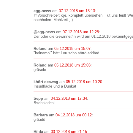
egg-news
am
07.12.2018 um 13:13
:
@Vorschreiber: oje, komplett übersehen. Tut uns leid! W
nachholen. Mahlzeit ;-)
@egg-news
am
07.12.2018 um 12:28
:
Der oder die Gewinner/in wird am 01.12.2018 bekanntgeg
Roland
am
05.12.2018 um 15:07
:
"heinamol" hätt i ou scho söttö arklärö
Roland
am
05.12.2018 um 15:03
:
grüsele
khört deawag
am
05.12.2018 um 10:20
:
Insudflädle und a Dunkat
Sepp
am
04.12.2018 um 17:34
:
Bschniedesl
Barbara
am
04.12.2018 um 00:12
:
grëadô
Hilda
am
03.12.2018 um 21:15
: