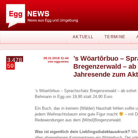
AKTUELL
TERMINE
’s Wöartôrbuo – Sp
28.11.2018 11:44
3.478
von egg-news
59
Bregenzerwald – ab 
Jahresende zum Akt
’s Wöartôrbuo – Sprachschatz Bregenzerwald – ab sofort 
Behmann in Egg um 19,90 statt 24,90 Euro.
Ein Buch, das in keinem (Wälder) Haushalt fehlen sollte 
jedem Weihnachtsbaum eine gute Figur macht
– mit D
Redewendungen aus dem (Mittel)Bregenzerwald.
Was ist eigentlich dein Lieblingsdialektausdruck?
Wir 
allen abgegebenen Kommentaren ein Wörterbuch. Der oder