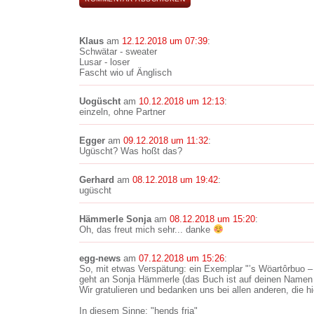
Klaus
am
12.12.2018 um 07:39
:
Schwätar - sweater
Lusar - loser
Fascht wio uf Änglisch
Uogüscht
am
10.12.2018 um 12:13
:
einzeln, ohne Partner
Egger
am
09.12.2018 um 11:32
:
Ugüscht? Was hoßt das?
Gerhard
am
08.12.2018 um 19:42
:
ugüscht
Hämmerle Sonja
am
08.12.2018 um 15:20
:
Oh, das freut mich sehr... danke
egg-news
am
07.12.2018 um 15:26
:
So, mit etwas Verspätung: ein Exemplar "’s Wöartôrbuo 
geht an Sonja Hämmerle (das Buch ist auf deinen Namen 
Wir gratulieren und bedanken uns bei allen anderen, die hi
In diesem Sinne: "hends fria"