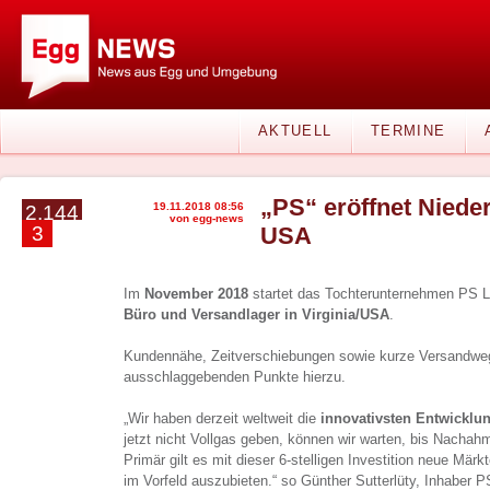
AKTUELL
TERMINE
„PS“ eröffnet Niede
19.11.2018 08:56
2.144
von egg-news
3
USA
Im
November 2018
startet das Tochterunternehmen PS L
Büro und Versandlager in Virginia/USA
.
Kundennähe, Zeitverschiebungen sowie kurze Versandwe
ausschlaggebenden Punkte hierzu.
„Wir haben derzeit weltweit die
innovativsten Entwicklu
jetzt nicht Vollgas geben, können wir warten, bis Nachah
Primär gilt es mit dieser 6-stelligen Investition neue Mär
im Vorfeld auszubieten.“ so Günther Sutterlüty, Inhaber