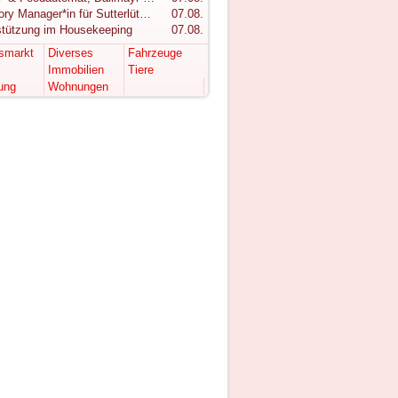
Category Manager*in für Sutterlüty gesucht
07.08.
stützung im Housekeeping
07.08.
tsmarkt
Diverses
Fahrzeuge
Immobilien
Tiere
ung
Wohnungen