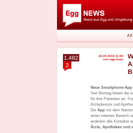
AK
W
26.09.2018 11:00
1.482
von egg-news
A
2
B
Neue Smartphone-App f
Seit Montag bieten die 
für ihre Patienten an. F
Ärztedienste und Apothe
Die
App
mit dem Namen
einen internen Bereich nu
anderem alle Kontakte a
Ärzte, Apotheken und w