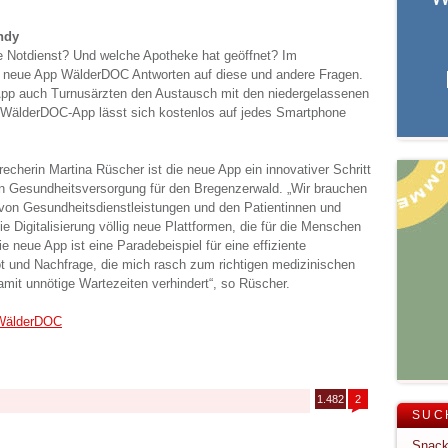
ndy
Notdienst? Und welche Apotheke hat geöffnet? Im
e neue App WälderDOC Antworten auf diese und andere Fragen.
 App auch Turnusärzten den Austausch mit den niedergelassenen
 WälderDOC-App lässt sich kostenlos auf jedes Smartphone
cherin Martina Rüscher ist die neue App ein innovativer Schritt
en Gesundheitsversorgung für den Bregenzerwald. „Wir brauchen
 von Gesundheitsdienstleistungen und den Patientinnen und
ie Digitalisierung völlig neue Plattformen, die für die Menschen
ie neue App ist eine Paradebeispiel für eine effiziente
 und Nachfrage, die mich rasch zum richtigen medizinischen
damit unnötige Wartezeiten verhindert“, so Rüscher.
 WälderDOC
1.482
2
SUC