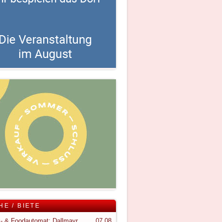
HE / BIETE
Snack- & Foodautomat; Dallmayr S150
07.08.