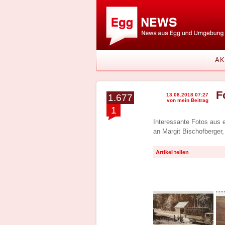
AK
F
13.08.2018 07:27
1.677
von mein Beitrag
1
Interessante Fotos aus 
an Margit Bischofberger, 
Artikel teilen