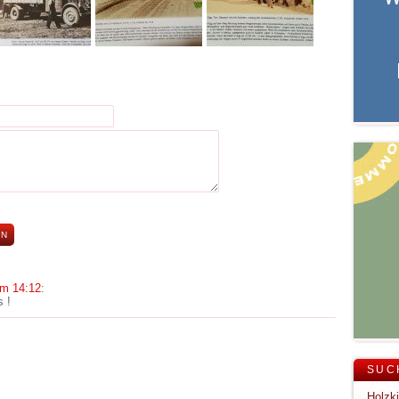
um 14:12
:
 !
SUC