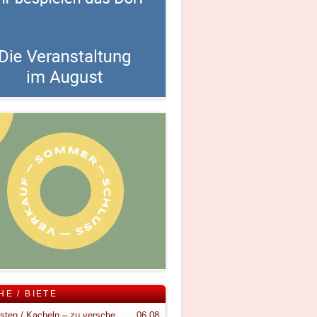
HE / BIETE
Holzkisten / Kacheln – zu verschenken
06.08.