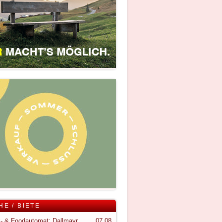
HE / BIETE
Snack- & Foodautomat; Dallmayr S150
07.08.