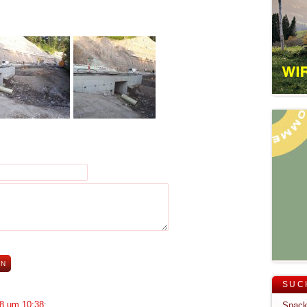
SUC
8 um 10:38
: