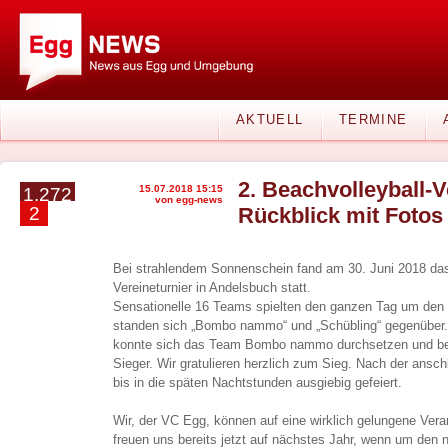
AKTUELL
TERMINE
2. Beachvolleyball-V
15.07.2018 15:15
1.272
von egg-news
2
Rückblick mit Fotos
Bei strahlendem Sonnenschein fand am 30. Juni 2018 das
Vereineturnier in Andelsbuch statt.
Sensationelle 16 Teams spielten den ganzen Tag um den T
standen sich „Bombo nammo“ und „Schübling“ gegenüber.
konnte sich das Team Bombo nammo durchsetzen und bez
Sieger. Wir gratulieren herzlich zum Sieg. Nach der ansc
bis in die späten Nachtstunden ausgiebig gefeiert.
Wir, der VC Egg, können auf eine wirklich gelungene Ver
freuen uns bereits jetzt auf nächstes Jahr, wenn um den 