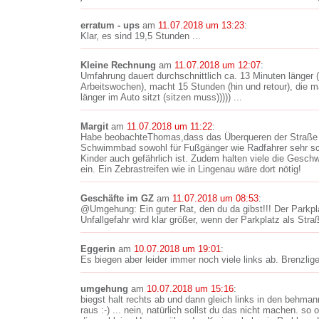
erratum - ups
am
11.07.2018 um 13:23
:
Klar, es sind 19,5 Stunden ...
Kleine Rechnung
am
11.07.2018 um 12:07
:
Umfahrung dauert durchschnittlich ca. 13 Minuten länger 
Arbeitswochen), macht 15 Stunden (hin und retour), die ma
länger im Auto sitzt (sitzen muss))))) ...
Margit
am
11.07.2018 um 11:22
:
Habe beobachteThomas,dass das Überqueren der Straße
Schwimmbad sowohl für Fußgänger wie Radfahrer sehr sc
Kinder auch gefährlich ist. Zudem halten viele die Gesch
ein. Ein Zebrastreifen wie in Lingenau wäre dort nötig!
Geschäfte im GZ
am
11.07.2018 um 08:53
:
@Umgehung: Ein guter Rat, den du da gibst!!! Der Parkpla
Unfallgefahr wird klar größer, wenn der Parkplatz als Stra
Eggerin
am
10.07.2018 um 19:01
:
Es biegen aber leider immer noch viele links ab. Brenzlig
umgehung
am
10.07.2018 um 15:16
:
biegst halt rechts ab und dann gleich links in den behma
raus :-) ... nein, natürlich sollst du das nicht machen. s