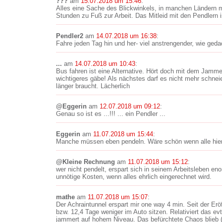
???
am
15.07.2018 um 15:46
:
Alles eine Sache des Blickwinkels, in manchen Ländern
Stunden zu Fuß zur Arbeit. Das Mitleid mit den Pendlern i
Pendler2
am
14.07.2018 um 16:38
:
Fahre jeden Tag hin und her- viel anstrengender, wie ged
...
am
14.07.2018 um 10:43
:
Bus fahren ist eine Alternative. Hört doch mit dem Jamme
wichtigeres gäbe! Als nächstes darf es nicht mehr schnei
länger braucht. Lächerlich
@Eggerin
am
12.07.2018 um 09:12
:
Genau so ist es ...!!! ... ein Pendler ...
Eggerin
am
11.07.2018 um 15:44
:
Manche müssen eben pendeln. Wäre schön wenn alle hier 
@Kleine Rechnung
am
11.07.2018 um 15:12
:
wer nicht pendelt, erspart sich in seinem Arbeitsleben enor
unnötige Kosten, wenn alles ehrlich eingerechnet wird.
mathe
am
11.07.2018 um 15:07
:
Der Achraintunnel erspart mir one way 4 min. Seit der E
bzw. 12,4 Tage weniger im Auto sitzen. Relativiert das evtl
jammert auf hohem Niveau. Das befürchtete Chaos blieb (