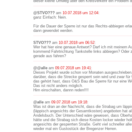
dieser kleine Umweg über den Kreisverkehr ein Problem da
@STVO???
am
10.07.2018 um 12:04
:
ganz Einfach: Nein.
Für die Dauer der Sperre ist nur das Rechts-abbiegen erl
dann gewendet werden.
STVO???
am
10.07.2018 um 06:52
:
Wer hat hier eine genaue Antwort? Darf ich mit meinem 
kommend Fahrtrichtung Tankstelle links abbiegen? Oder
gerade aus fahren?
@@alle
am
09.07.2018 um 19:41
:
Dieses Projekt wurde schon vor Monaten ausgeschrieben
darüber, dass die Strecke gesperrt sein wird und zwar fü
das gehört hast, dass O&S Bau die Sperre für nur eine W
Das ist nicht anders möglich.
Hirn einschalten, dannn reden!!!!
@alle
am
09.07.2018 um 19:18
:
Was ist dran an der Nachricht, dass die Strabag um läppis
(läppisch angesichts der Gesamtkosten) angeboten hat a
Andelsbuch. Der Unterschied wäre gewesen, dass Oberh
hätte und die Strabag sich diese Kosten locker wieder ho
angesichts der gesperrten Straße. Geht viel schneller al
wieder mal ein Gustostück der Bregenzer Herren.