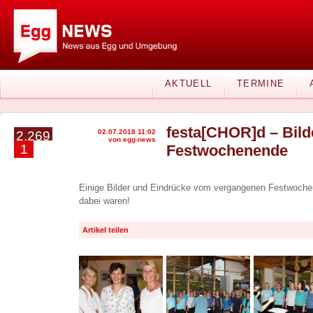
AKTUELL
TERMINE
festa[CHOR]d – Bil
02.07.2018 11:02
2.269
von egg-news
1
Festwochenende
Einige Bilder und Eindrücke vom vergangenen Festwochen
dabei waren!
Artikel teilen