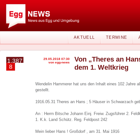
AKTUELL
TERMINE
Von „Theres an Hans
29.05.2018 07:30
1.387
von egg-news
8
dem 1. Weltkrieg
Wendelin Hammerer hat uns den Inhalt eines 102 Jahre al
gestellt.
1916.05.31 Theres an Hans ; 5 Häuser in Schwarzach ge
An : Herrn Bitsche Johann Einj. Freiw. Zugsführer 2. Fel
1. K.k. Land Schütz. Reg. Feldpost 242
Mein lieber Hans ! Großdorf , am 31. Mai 1916