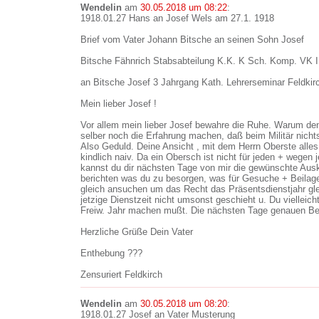
Wendelin
am
30.05.2018 um 08:22
:
1918.01.27 Hans an Josef Wels am 27.1. 1918
Brief vom Vater Johann Bitsche an seinen Sohn Josef
Bitsche Fähnrich Stabsabteilung K.K. K Sch. Komp. VK 
an Bitsche Josef 3 Jahrgang Kath. Lehrerseminar Feldkirc
Mein lieber Josef !
Vor allem mein lieber Josef bewahre die Ruhe. Warum denn
selber noch die Erfahrung machen, daß beim Militär nicht
Also Geduld. Deine Ansicht , mit dem Herrn Oberste alles 
kindlich naiv. Da ein Obersch ist nicht für jeden + wegen 
kannst du dir nächsten Tage von mir die gewünschte Ausk
berichten was du zu besorgen, was für Gesuche + Beilage
gleich ansuchen um das Recht das Präsentsdienstjahr gle
jetzige Dienstzeit nicht umsonst geschieht u. Du vielleic
Freiw. Jahr machen mußt. Die nächsten Tage genauen Ber
Herzliche Grüße Dein Vater
Enthebung ???
Zensuriert Feldkirch
Wendelin
am
30.05.2018 um 08:20
:
1918.01.27 Josef an Vater Musterung