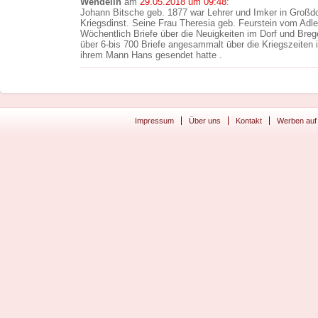
Wendelin
am
29.05.2018 um 09:48
:
Johann Bitsche geb. 1877 war Lehrer und Imker in Großdo
Kriegsdinst. Seine Frau Theresia geb. Feurstein vom Adle
Wöchentlich Briefe über die Neuigkeiten im Dorf und Bre
über 6-bis 700 Briefe angesammalt über die Kriegszeiten
ihrem Mann Hans gesendet hatte .
Impressum
Über uns
Kontakt
Werben auf