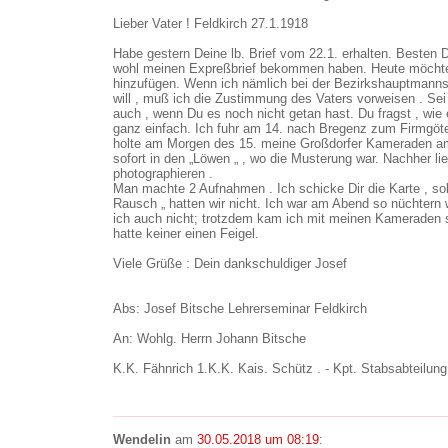
Lieber Vater ! Feldkirch 27.1.1918
Habe gestern Deine lb. Brief vom 22.1. erhalten. Besten 
wohl meinen Expreßbrief bekommen haben. Heute möchte 
hinzufügen. Wenn ich nämlich bei der Bezirkshauptmannsc
will , muß ich die Zustimmung des Vaters vorweisen . Sei
auch , wenn Du es noch nicht getan hast. Du fragst , wie
ganz einfach. Ich fuhr am 14. nach Bregenz zum Firmgöte
holte am Morgen des 15. meine Großdorfer Kameraden am
sofort in den „Löwen „ , wo die Musterung war. Nachher li
photographieren .
Man machte 2 Aufnahmen . Ich schicke Dir die Karte , so
Rausch „ hatten wir nicht. Ich war am Abend so nüchtern 
ich auch nicht; trotzdem kam ich mit meinen Kameraden 
hatte keiner einen Feigel.
Viele Grüße : Dein dankschuldiger Josef
Abs: Josef Bitsche Lehrerseminar Feldkirch
An: Wohlg. Herrn Johann Bitsche
K.K. Fähnrich 1.K.K. Kais. Schütz . - Kpt. Stabsabteilu
Wendelin
am
30.05.2018 um 08:19
: