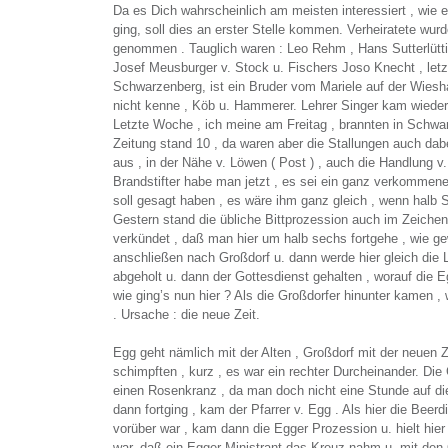
Da es Dich wahrscheinlich am meisten interessiert , wie e
ging, soll dies an erster Stelle kommen. Verheiratete wur
genommen . Tauglich waren : Leo Rehm , Hans Sutterlütti 
Josef Meusburger v. Stock u. Fischers Joso Knecht , letz
Schwarzenberg, ist ein Bruder vom Mariele auf der Wiesha
nicht kenne , Köb u. Hammerer. Lehrer Singer kam wiede
Letzte Woche , ich meine am Freitag , brannten in Schwar
Zeitung stand 10 , da waren aber die Stallungen auch da
aus , in der Nähe v. Löwen ( Post ) , auch die Handlung v
Brandstifter habe man jetzt , es sei ein ganz verkommen
soll gesagt haben , es wäre ihm ganz gleich , wenn halb
Gestern stand die übliche Bittprozession auch im Zeiche
verkündet , daß man hier um halb sechs fortgehe , wie g
anschließen nach Großdorf u. dann werde hier gleich die 
abgeholt u. dann der Gottesdienst gehalten , worauf die E
wie ging’s nun hier ? Als die Großdorfer hinunter kamen ,
. Ursache : die neue Zeit.
Egg geht nämlich mit der Alten , Großdorf mit der neuen Z
schimpften , kurz , es war ein rechter Durcheinander. Die
einen Rosenkranz , da man doch nicht eine Stunde auf di
dann fortging , kam der Pfarrer v. Egg . Als hier die Beer
vorüber war , kam dann die Egger Prozession u. hielt hie
war, daß ein Egger Ministrant das Kreuz nahm u. mit den