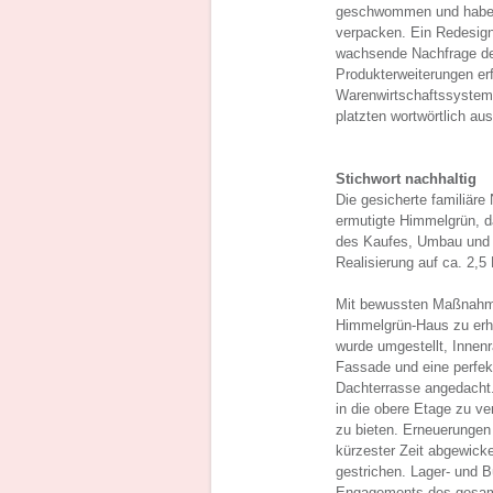
geschwommen und haben s
verpacken. Ein Redesig
wachsende Nachfrage de
Produkterweiterungen er
Warenwirtschaftssystem 
platzten wortwörtlich aus
Stichwort nachhaltig
Die gesicherte familiäre
ermutigte Himmelgrün, d
des Kaufes, Umbau und d
Realisierung auf ca. 2,5 
Mit bewussten Maßnahmen
Himmelgrün-Haus zu erh
wurde umgestellt, Innen
Fassade und eine perfekt
Dachterrasse angedacht
in die obere Etage zu v
zu bieten. Erneuerungen
kürzester Zeit abgewicke
gestrichen. Lager- und 
Engagements des gesam