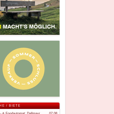
HE / BIETE
Snack- & Foodautomat; Dallmayr S150
07.08.