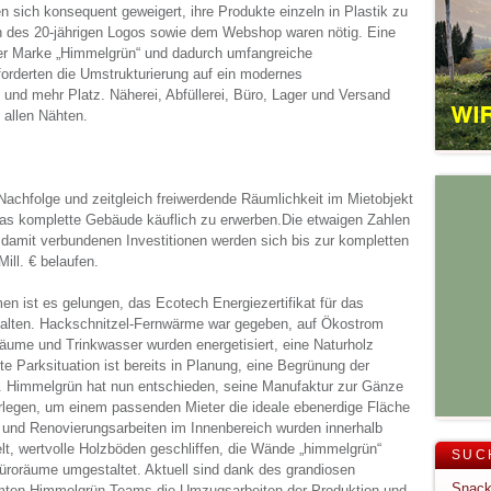
ich konsequent geweigert, ihre Produkte einzeln in Plastik zu
n des 20-jährigen Logos sowie dem Webshop waren nötig. Eine
r Marke „Himmelgrün“ und dadurch umfangreiche
forderten die Umstrukturierung auf ein modernes
und mehr Platz. Näherei, Abfüllerei, Büro, Lager und Versand
 allen Nähten.
 Nachfolge und zeitgleich freiwerdende Räumlichkeit im Mietobjekt
as komplette Gebäude käuflich zu erwerben.Die etwaigen Zahlen
amit verbundenen Investitionen werden sich bis zur kompletten
Mill. € belaufen.
 ist es gelungen, das Ecotech Energiezertifikat für das
alten. Hackschnitzel-Fernwärme war gegeben, auf Ökostrom
räume und Trinkwasser wurden energetisiert, eine Naturholz
e Parksituation ist bereits in Planung, eine Begrünung der
. Himmelgrün hat nun entschieden, seine Manufaktur zur Gänze
erlegen, um einem passenden Mieter die ideale ebenerdige Fläche
 und Renovierungsarbeiten im Innenbereich wurden innerhalb
lt, wertvolle Holzböden geschliffen, die Wände „himmelgrün“
SUC
Büroräume umgestaltet. Aktuell sind dank des grandiosen
ten Himmelgrün-Teams die Umzugsarbeiten der Produktion und