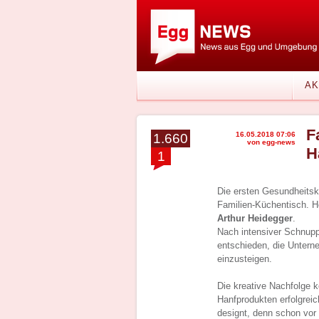
AK
F
16.05.2018 07:06
1.660
von egg-news
H
1
Die ersten Gesundheits
Familien-Küchentisch. He
Arthur Heidegger
.
Nach intensiver Schnup
entschieden, die Unterne
einzusteigen.
Die kreative Nachfolge k
Hanfprodukten erfolgrei
designt, denn schon vor