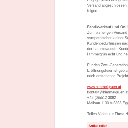
Versand abgeschlossen. 
folgen.
Fabrikverkauf und Onl
Zum bisherigen Versand f
sympathischer kleiner 
Kundenbedürfnissen nac
der naturbewusste Kunde
Himmelgrün echt und nac
Für den Zwei-Generatione
Eröffnungsfeier ist gepl
noch anstehende Projekt
www.himmelgruen.at
kontakt@himmelgruen.a
+43 (0)5512 3092
Melisau 1130 A-6863 Eg
Tolles Video zur Firma 
Artikel teilen