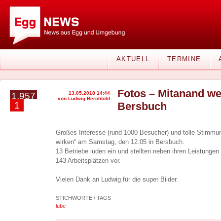
AKTUELL
TERMINE
Fotos – Mitanand we
13.05.2018 14:44
1.957
von Ludwig Berchtold
1
Bersbuch
Großes Interesse (rund 1000 Besucher) und tolle Stimmu
wirken“ am Samstag, den 12.05 in Bersbuch.
13 Betriebe luden ein und stellten neben ihren Leistunge
143 Arbeitsplätzen vor.
Vielen Dank an Ludwig für die super Bilder.
STICHWORTE / TAGS
lube