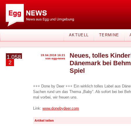
AKTUELL
TERMINE
Neues, tolles Kinder
19.04.2018 16:21
1.058
von egg-news
2
Dänemark bei Behm
Spiel
+++ Done by Deer +++ Ein wirklich tolles Label aus Dä
Sachen rund um das Thema „Baby“. Ab sofort bei bei Be
mal vorbei, wir freuen uns.
Link:
www.donebydeer.com
Artikel teilen