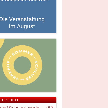
HE / BIETE
Holzkisten / Kacheln – zu verschenken
06.08.