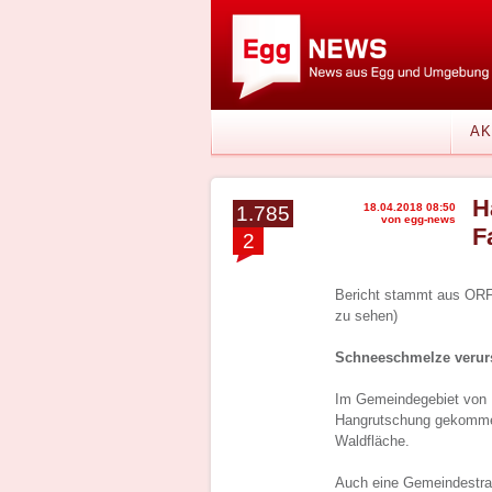
AK
H
18.04.2018 08:50
1.785
von egg-news
F
2
Bericht stammt aus ORF.
zu sehen)
Schneeschmelze verur
Im Gemeindegebiet von 
Hangrutschung gekommen.
Waldfläche.
Auch eine Gemeindestraß