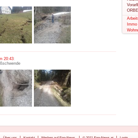
ORBE
Arbei
Immo
Wohn
m 20:43
:
Roßschwende
Über uns
Kontakt
Werben auf Egg-News.
© 2011 Egg-News.at
Login