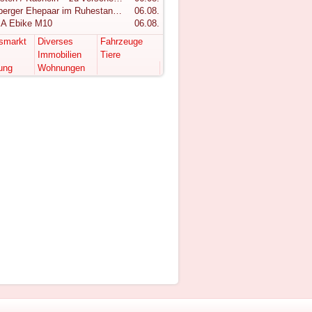
Vorarlberger Ehepaar im Ruhestand sucht ruhigen Rückzugsort im Bregenzerwald
06.08.
A Ebike M10
06.08.
tsmarkt
Diverses
Fahrzeuge
Immobilien
Tiere
ung
Wohnungen