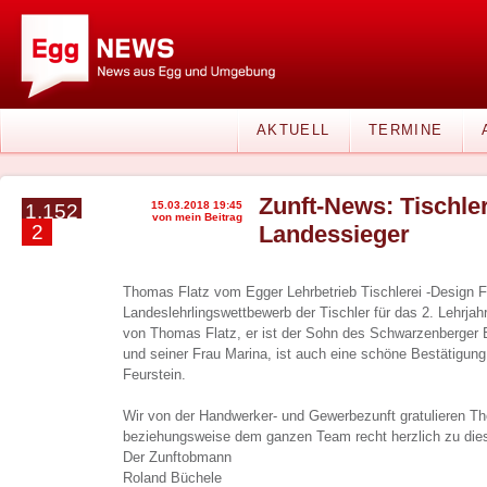
AKTUELL
TERMINE
Zunft-News: Tischlere
15.03.2018 19:45
1.152
von mein Beitrag
2
Landessieger
Thomas Flatz vom Egger Lehrbetrieb Tischlerei -Design F
Landeslehrlingswettbewerb der Tischler für das 2. Lehrjah
von Thomas Flatz, er ist der Sohn des Schwarzenberger 
und seiner Frau Marina, ist auch eine schöne Bestätigung
Feurstein.
Wir von der Handwerker- und Gewerbezunft gratulieren T
beziehungsweise dem ganzen Team recht herzlich zu dies
Der Zunftobmann
Roland Büchele