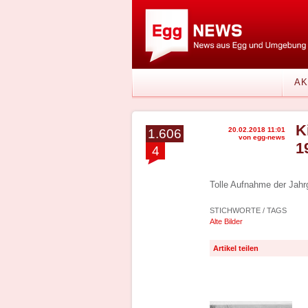
AK
K
20.02.2018 11:01
1.606
von egg-news
1
4
Tolle Aufnahme der Jahr
STICHWORTE / TAGS
Alte Bilder
Artikel teilen