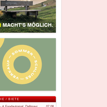
HE / BIETE
Snack- & Foodautomat; Dallmayr S150
07.08.