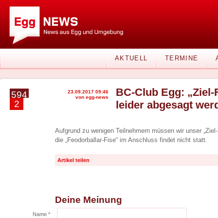
AKTUELL
TERMINE
BC-Club Egg: „Ziel-
23.09.2017 09:46
594
von egg-news
2
leider abgesagt wer
Aufgrund zu wenigen Teilnehmern müssen wir unser „Ziel-
die „Feodorballar-Fise“ im Anschluss findet nicht statt.
Artikel teilen
Deine Meinung
Name *