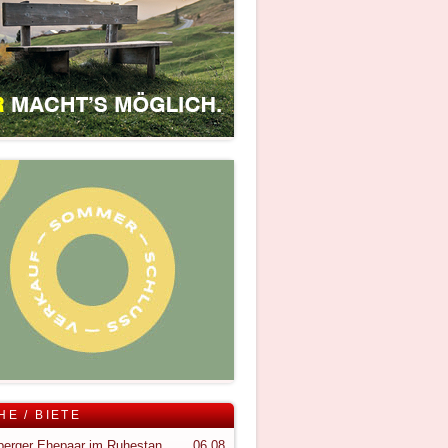
HE / BIETE
Vorarlberger Ehepaar im Ruhestand sucht ruhigen Rückzugsort im Bregenzerwald
06.08.