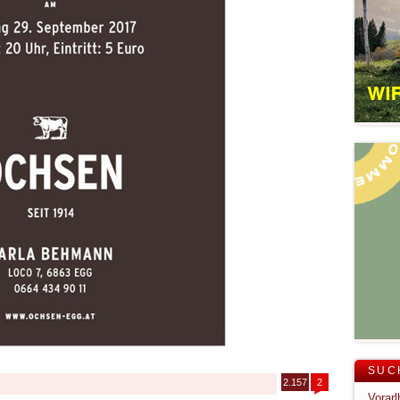
SUC
2.157
2