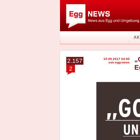
AK
„
19.09.2017 04:00
2.157
von egg-news
E
2