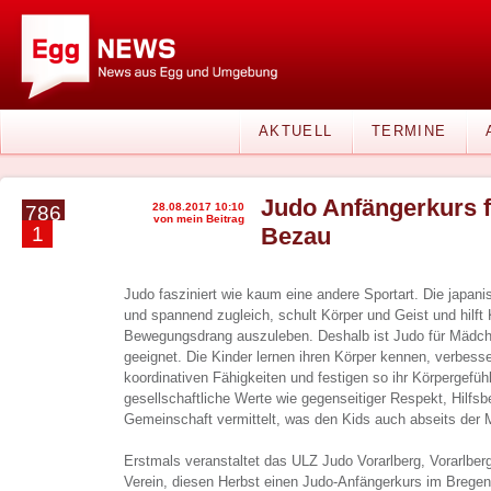
AKTUELL
TERMINE
Judo Anfängerkurs f
28.08.2017 10:10
786
von mein Beitrag
1
Bezau
Judo fasziniert wie kaum eine andere Sportart. Die japani
und spannend zugleich, schult Körper und Geist und hilft K
Bewegungsdrang auszuleben. Deshalb ist Judo für Mädch
geeignet. Die Kinder lernen ihren Körper kennen, verbess
koordinativen Fähigkeiten und festigen so ihr Körpergefühl
gesellschaftliche Werte wie gegenseitiger Respekt, Hilfsbe
Gemeinschaft vermittelt, was den Kids auch abseits der Ma
Erstmals veranstaltet das ULZ Judo Vorarlberg, Vorarlbergs
Verein, diesen Herbst einen Judo-Anfängerkurs im Bregen