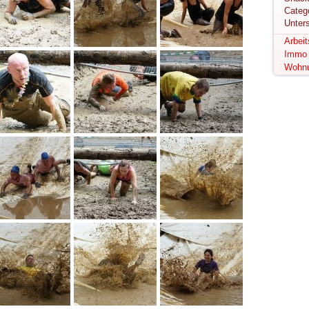
Unter
Arbei
Immo
Wohn