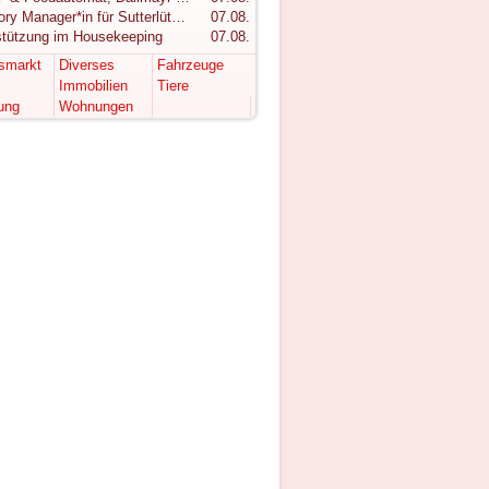
Category Manager*in für Sutterlüty gesucht
07.08.
stützung im Housekeeping
07.08.
tsmarkt
Diverses
Fahrzeuge
Immobilien
Tiere
ung
Wohnungen