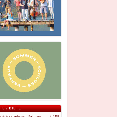
HE / BIETE
Snack- & Foodautomat; Dallmayr S150
07.08.