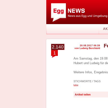
AK
F
20.08.2017 06:39
2.140
von Ludwig Berchtold
1
Am Samstag, den 19.08 fa
Hubert und Ludwig für di
Weitere Infos, Eregebni
STICHWORTE / TAGS
lube
Artikel teilen