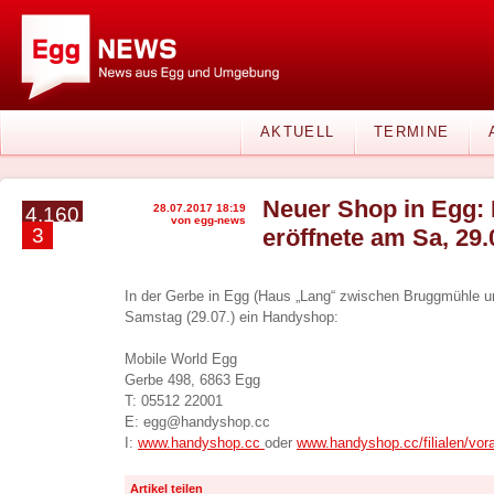
AKTUELL
TERMINE
Neuer Shop in Egg:
28.07.2017 18:19
4.160
von egg-news
3
eröffnete am Sa, 29.
In der Gerbe in Egg (Haus „Lang“ zwischen Bruggmühle u
Samstag (29.07.) ein Handyshop:
Mobile World Egg
Gerbe 498, 6863 Egg
T: 05512 22001
E: egg@handyshop.cc
I:
www.handyshop.cc
oder
www.handyshop.cc/filialen/vora
Artikel teilen