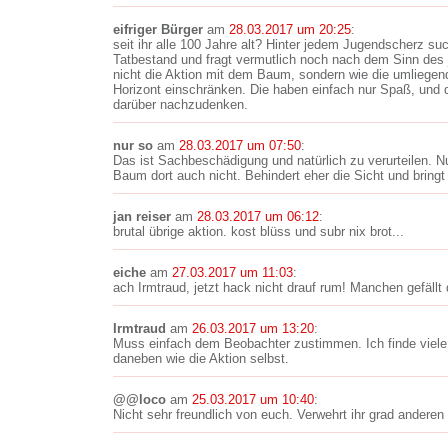
eifriger Bürger
am
28.03.2017 um 20:25
:
seit ihr alle 100 Jahre alt? Hinter jedem Jugendscherz such
Tatbestand und fragt vermutlich noch nach dem Sinn des j
nicht die Aktion mit dem Baum, sondern wie die umliegen
Horizont einschränken. Die haben einfach nur Spaß, und 
darüber nachzudenken.
nur so
am
28.03.2017 um 07:50
:
Das ist Sachbeschädigung und natürlich zu verurteilen. Nur:
Baum dort auch nicht. Behindert eher die Sicht und bringt 
jan reiser
am
28.03.2017 um 06:12
:
brutal übrige aktion. kost blüss und subr nix brot...
eiche
am
27.03.2017 um 11:03
:
ach Irmtraud, jetzt hack nicht drauf rum! Manchen gefällt d
Irmtraud
am
26.03.2017 um 13:20
:
Muss einfach dem Beobachter zustimmen. Ich finde viel
daneben wie die Aktion selbst.
@@loco
am
25.03.2017 um 10:40
:
Nicht sehr freundlich von euch. Verwehrt ihr grad anderen