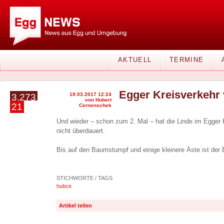
AKTUELL
TERMINE
Egger Kreisverkehr 
19.03.2017 12:24
3.273
von Hubert
21
Cernenschek
Und wieder – schon zum 2. Mal – hat die Linde im Egger
nicht überdauert.
Bis auf den Baumstumpf und einige kleinere Äste ist de
STICHWORTE / TAGS
hubce
Artikel teilen