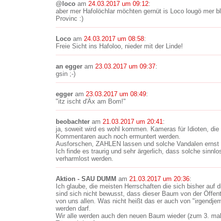
@loco
am
24.03.2017 um 09:12
:
aber mer Hafolöchlar möchten gernüt is Loco lougö mer blib
Provinc :)
Loco
am
24.03.2017 um 08:58
:
Freie Sicht ins Hafoloo, nieder mit der Linde!
an egger
am
23.03.2017 um 09:37
:
gsin ;-)
egger
am
23.03.2017 um 08:49
:
"itz ischt d'Äx am Bom!"
beobachter
am
21.03.2017 um 20:41
:
ja, soweit wird es wohl kommen. Kameras für Idioten, die hie
Kommentaren auch noch ermuntert werden.
Ausforschen, ZAHLEN lassen und solche Vandalen ernst
Ich finde es traurig und sehr ärgerlich, dass solche sinn
verharmlost werden.
Aktion - SAU DUMM
am
21.03.2017 um 20:36
:
Ich glaube, die meisten Herrschaften die sich bisher auf 
sind sich nicht bewusst, dass dieser Baum von der Öffentl
von uns allen. Was nicht heißt das er auch von "irgendje
werden darf.
Wir alle werden auch den neuen Baum wieder (zum 3. mal