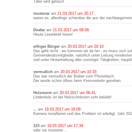
Täter wird gefasst.
mustorar
am
21.03.2017 um 20:17
:
waren es, allerdings scheinbar die aus der nachbargemein
Doafar
am
21.03.2017 um 09:58
:
Heute Leserbrief lesen!
eifriger Bürger
am
20.03.2017 um 20:10
:
Das geht nicht - wo kommen wir da hin - es muss sich sof
Gemeinderatsmitglieder, natürlich unter Leitung mindestens
und unter Hintanhaltung aller sonstiger Tätigkeiten, haup
vermutlich
am
20.03.2017 um 10:33
:
Das war vermutlich der Bieber vom Pfisterbach.
Der wurde schon öfters beim Kreisverkehr gesehen.
Holzwurm
am
20.03.2017 um 06:41
:
Lindenholz ist bei Holzschnitzern sehr beliebt!
...
am
19.03.2017 um 18:09
:
Kamera installieren und das Problem ist erledigt. Jahr 20
123
am
19.03.2017 um 17:34
:
oder sie musterer....