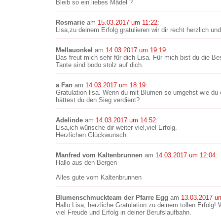
Bleib so ein liebes Mädel ?
Rosmarie
am
15.03.2017 um 11:22
:
Lisa,zu deinem Erfolg gratulieren wir dir recht herzlich un
Mellauonkel
am
14.03.2017 um 19:19
:
Das freut mich sehr für dich Lisa. Für mich bist du die Be
Tante sind bodo stolz auf dich.
a Fan
am
14.03.2017 um 18:19
:
Gratulation lisa. Wenn du mit Blumen so umgehst wie du
hättest du den Sieg verdient?
Adelinde
am
14.03.2017 um 14:52
:
Lisa,ich wünsche dir weiter viel,viel Erfolg.
Herzlichen Glückwunsch.
Manfred vom Kaltenbrunnen
am
14.03.2017 um 12:04
:
Hallo aus den Bergen
Alles gute vom Kaltenbrunnen
Blumenschmuckteam der Pfarre Egg
am
13.03.2017 u
Hallo Lisa, herzliche Gratulation zu deinem tollen Erfolg! 
viel Freude und Erfolg in deiner Berufslaufbahn.