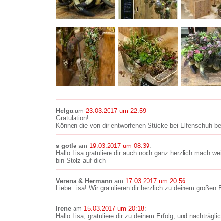
Helga
am
23.03.2017 um 22:59
:
Gratulation!
Können die von dir entworfenen Stücke bei Elfenschuh be
s gotle
am
19.03.2017 um 08:39
:
Hallo Lisa gratuliere dir auch noch ganz herzlich mach wei
bin Stolz auf dich
Verena & Hermann
am
17.03.2017 um 20:56
:
Liebe Lisa! Wir gratulieren dir herzlich zu deinem großen E
Irene
am
15.03.2017 um 20:18
:
Hallo Lisa, gratuliere dir zu deinem Erfolg, und nachträgl