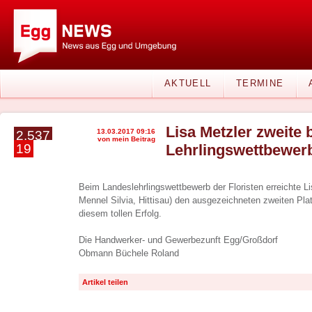
AKTUELL
TERMINE
Lisa Metzler zweite 
13.03.2017 09:16
2.537
von mein Beitrag
19
Lehrlingswettbewer
Beim Landeslehrlingswettbewerb der Floristen erreichte Li
Mennel Silvia, Hittisau) den ausgezeichneten zweiten Plat
diesem tollen Erfolg.
Die Handwerker- und Gewerbezunft Egg/Großdorf
Obmann Büchele Roland
Artikel teilen