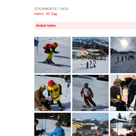
STICHWORTE / TAGS
,
hubce
SC Egg
Artikel teilen