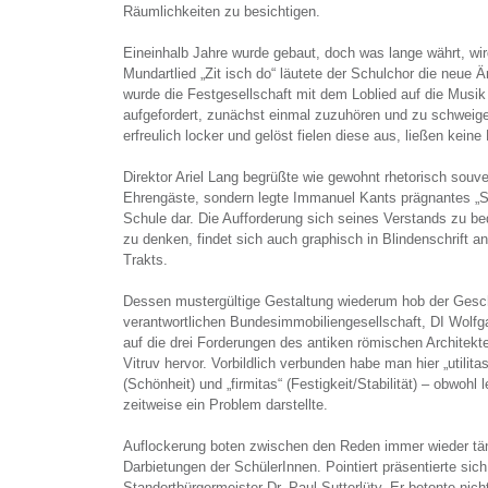
Räumlichkeiten zu besichtigen.
Eineinhalb Jahre wurde gebaut, doch was lange währt, wir
Mundartlied „Zit isch do“ läutete der Schulchor die neue 
wurde die Festgesellschaft mit dem Loblied auf die Musik 
aufgefordert, zunächst einmal zuzuhören und zu schweig
erfreulich locker und gelöst fielen diese aus, ließen kei
Direktor Ariel Lang begrüßte wie gewohnt rhetorisch souve
Ehrengäste, sondern legte Immanuel Kants prägnantes „S
Schule dar. Die Aufforderung sich seines Verstands zu be
zu denken, findet sich auch graphisch in Blindenschrift 
Trakts.
Dessen mustergültige Gestaltung wiederum hob der Gesch
verantwortlichen Bundesimmobiliengesellschaft, DI Wolf
auf die drei Forderungen des antiken römischen Architekte
Vitruv hervor. Vorbildlich verbunden habe man hier „utilitas
(Schönheit) und „firmitas“ (Festigkeit/Stabilität) – obwoh
zeitweise ein Problem darstellte.
Auflockerung boten zwischen den Reden immer wieder tä
Darbietungen der SchülerInnen. Pointiert präsentierte sic
Standortbürgermeister Dr. Paul Sutterlüty. Er betonte nic