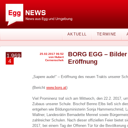
AKTUELL
TERMINE
BORG EGG – Bilder 
25.02.2017 06:52
1.969
von Hubert
4
Eröffnung
Cernenschek
„Sapere aude!“ – Eröffnung des neuen Trakts unserer Sch
(Bericht
www.borg.at
)
Viel Prominenz traf sich am Mittwoch, den 22.2. 2017, u
Zubaus unserer Schule. Bischof Benno Elbs ließ sich di
entgehen wie Bildungsministerin Sonja Hammerschmid,
Wallner, Landesrätin Bernadette Mennel sowie Bürgermeis
zahlreicher Schulen. Nach dieser offiziellen Feier bietet
2017, bei einem Tag der Offenen Tür für die Bevölkerung 