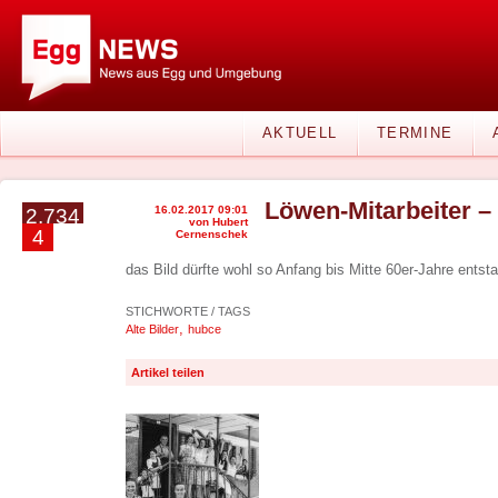
AKTUELL
TERMINE
Löwen-Mitarbeiter – 
16.02.2017 09:01
2.734
von Hubert
4
Cernenschek
das Bild dürfte wohl so Anfang bis Mitte 60er-Jahre entst
STICHWORTE / TAGS
,
Alte Bilder
hubce
Artikel teilen