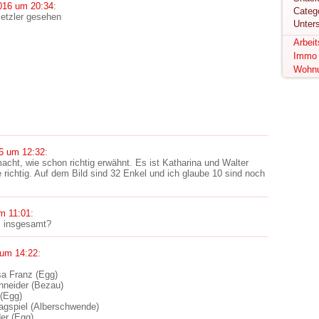
016 um 20:34
:
ietzler gesehen
Unter
Arbei
Immo
Wohn
6 um 12:32
:
cht, wie schon richtig erwähnt. Es ist Katharina und Walter
richtig. Auf dem Bild sind 32 Enkel und ich glaube 10 sind noch
m 11:01
:
s insgesamt?
 um 14:22
:
sa Franz (Egg)
hneider (Bezau)
 (Egg)
Hagspiel (Alberschwende)
er (Egg)