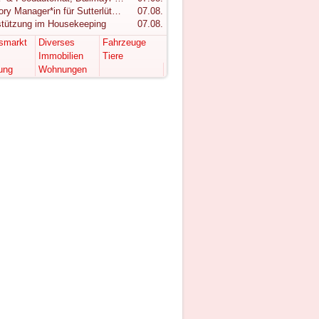
Category Manager*in für Sutterlüty gesucht
07.08.
stützung im Housekeeping
07.08.
tsmarkt
Diverses
Fahrzeuge
Immobilien
Tiere
ung
Wohnungen