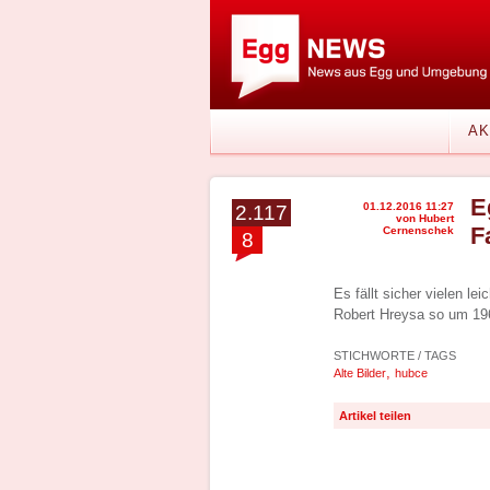
AK
E
01.12.2016 11:27
2.117
von Hubert
F
Cernenschek
8
Es fällt sicher vielen l
Robert Hreysa so um 196
STICHWORTE / TAGS
,
Alte Bilder
hubce
Artikel teilen