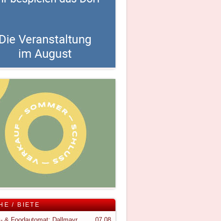
HE / BIETE
Snack- & Foodautomat; Dallmayr S150
07.08.