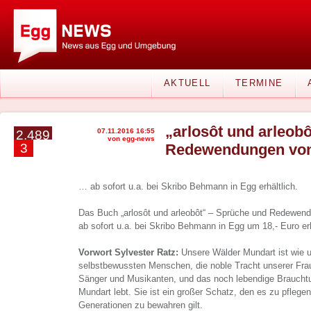
AKTUELL
TERMINE
„arlosôt und arleob
07.11.2016 16:55
2.489
von egg-news
3
Redewendungen von 
… ab sofort u.a. bei Skribo Behmann in Egg erhältlich.
Das Buch „arlosôt und arleobôt“ – Sprüche und Redewend
ab sofort u.a. bei Skribo Behmann in Egg um 18,- Euro erh
Vorwort Sylvester Ratz:
Unsere Wälder Mundart ist wie u
selbstbewussten Menschen, die noble Tracht unserer Fr
Sänger und Musikanten, und das noch lebendige Braucht
Mundart lebt. Sie ist ein großer Schatz, den es zu pfle
Generationen zu bewahren gilt.