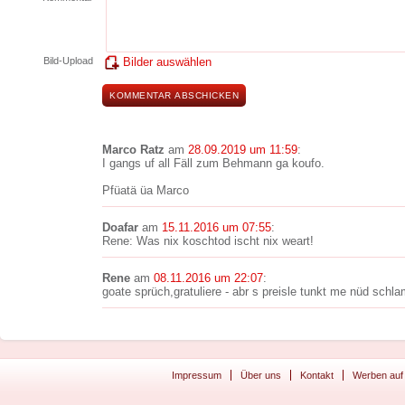
Bild-Upload
Bilder auswählen
Marco Ratz
am
28.09.2019 um 11:59
:
I gangs uf all Fäll zum Behmann ga koufo.
Pfüatä üa Marco
Doafar
am
15.11.2016 um 07:55
:
Rene: Was nix koschtod ischt nix weart!
Rene
am
08.11.2016 um 22:07
:
goate sprüch,gratuliere - abr s preisle tunkt me nüd schla
Impressum
Über uns
Kontakt
Werben auf