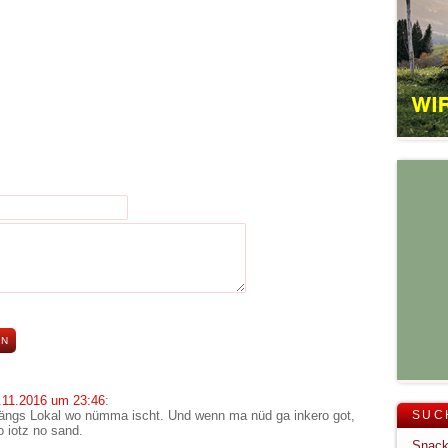
.11.2016 um 23:46
:
mängs Lokal wo nümma ischt. Und wenn ma nüd ga inkero got,
SUC
 iotz no sand.