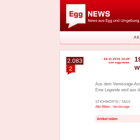
AK
1
04.11.2016 16:45
2.083
von egg-news
w
2
Aus dem Vernissage-Arch
Eine Legende wird aus d
STICHWORTE / TAGS
,
Alte Bilder
Vernissage
Artikel teilen