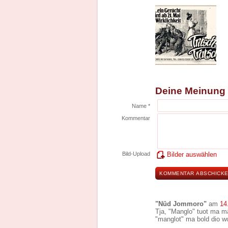
Deine Meinung
Name *
Kommentar
Bild-Upload
Bilder auswählen
"Nüd Jommoro"
am
14
Tja, "Manglo" tuot ma 
"manglot" ma bold dio wo