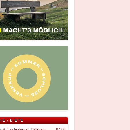
HE / BIETE
Snack- & Foodautomat; Dallmayr S150
07.08.