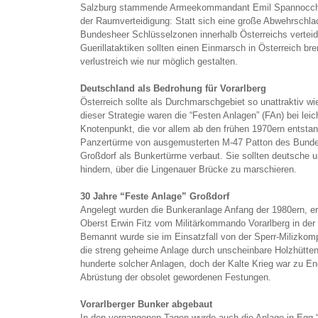
Salzburg stammende Armeekommandant Emil Spannocchi e
der Raumverteidigung: Statt sich eine große Abwehrschlach
Bundesheer Schlüsselzonen innerhalb Österreichs vertei
Guerillataktiken sollten einen Einmarsch in Österreich b
verlustreich wie nur möglich gestalten.
Deutschland als Bedrohung für Vorarlberg
Österreich sollte als Durchmarschgebiet so unattraktiv w
dieser Strategie waren die “Festen Anlagen” (FAn) bei leic
Knotenpunkt, die vor allem ab den frühen 1970ern entstan
Panzertürme von ausgemusterten M-47 Patton des Bunde
Großdorf als Bunkertürme verbaut. Sie sollten deutsche un
hindern, über die Lingenauer Brücke zu marschieren.
30 Jahre “Feste Anlage” Großdorf
Angelegt wurden die Bunkeranlage Anfang der 1980ern, erin
Oberst Erwin Fitz vom Militärkommando Vorarlberg in de
Bemannt wurde sie im Einsatzfall von der Sperr-Milizkom
die streng geheime Anlage durch unscheinbare Holzhütten
hunderte solcher Anlagen, doch der Kalte Krieg war zu E
Abrüstung der obsolet gewordenen Festungen.
Vorarlberger Bunker abgebaut
In den vergangenen Tagen wurde auch die Anlage in Egg “d