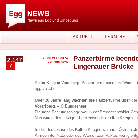
AKTUELL
TERMINE
Panzertürme beende
29.08.2016 08:52
2.147
von egg-news
7
Lingenauer Brücke
Kalter Krieg in Vorarlberg: Panzertürme beenden “Wacht” 
egg.vol.at)
Über 30 Jahre lang wachten die Panzertürme über die
Vorarlberg
. – © Bundesheer
Die nahe Festungsanlage war in der Bregenzerwälder Gem
Nun wurde das einzige Überbleibsel des Kalten Krieges in
In der Hochphase des Kalten Krieges war sich Österreich
Armeen der Nato oder des Warschauer Paktes wenig entg