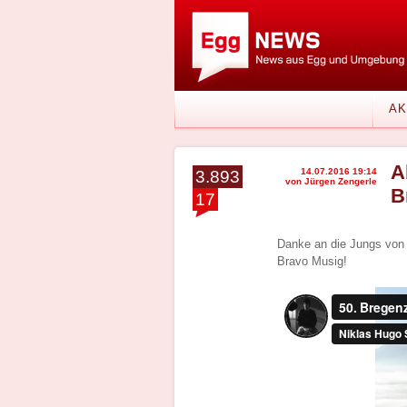
AK
A
14.07.2016 19:14
3.893
von Jürgen Zengerle
B
17
Danke an die Jungs vo
Bravo Musig!