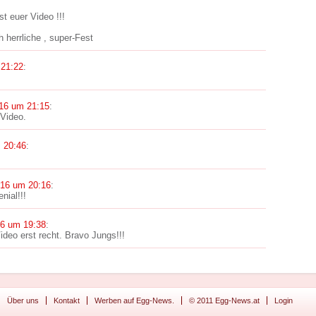
t euer Video !!!
h herrliche , super-Fest
 21:22
:
16 um 21:15
:
 Video.
 20:46
:
016 um 20:16
:
nial!!!
16 um 19:38
:
deo erst recht. Bravo Jungs!!!
Über uns
Kontakt
Werben auf Egg-News.
© 2011 Egg-News.at
Login