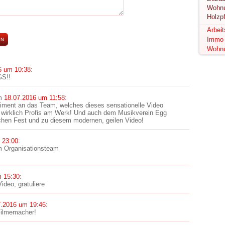
Holzp
Arbei
Immo
Wohn
6 um 10:38
:
S!!
m
18.07.2016 um 11:58
:
iment an das Team, welches dieses sensationelle Video
 wirklich Profis am Werk! Und auch dem Musikverein Egg
ichen Fest und zu diesem modernen, geilen Video!
 23:00
:
m Organisationsteam
m 15:30
:
Video, gratuliere
7.2016 um 19:46
:
Filmemacher!