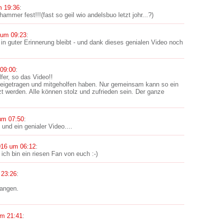
m 19:36
:
mer fest!!!(fast so geil wio andelsbuo letzt johr...?)
 um 09:23
:
in guter Erinnerung bleibt - und dank dieses genialen Video noch
09:00
:
fer, so das Video!!
beigetragen und mitgeholfen haben. Nur gemeinsam kann so ein
t werden. Alle können stolz und zufrieden sein. Der ganze
um 07:50
:
und ein genialer Video....
016 um 06:12
:
ich bin ein riesen Fan von euch :-)
 23:26
:
fangen.
um 21:41
: