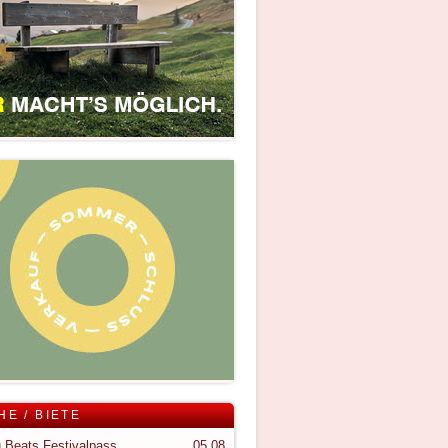
HE / BIETE
 Beats Festivalpass
05.08.