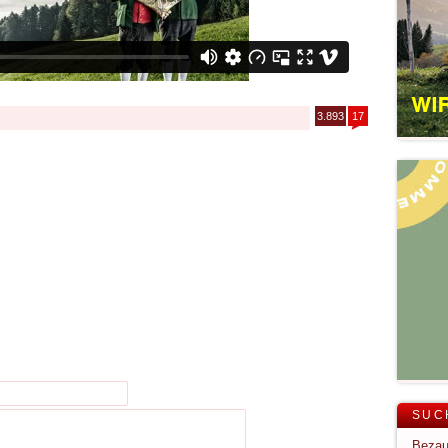
3.893
17
SUC
Bezau