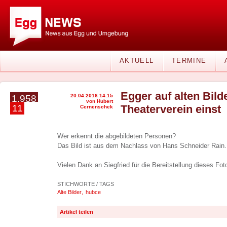
AKTUELL
TERMINE
Egger auf alten Bild
20.04.2016 14:15
1.958
von Hubert
11
Theaterverein einst
Cernenschek
Wer erkennt die abgebildeten Personen?
Das Bild ist aus dem Nachlass von Hans Schneider Rain.
Vielen Dank an Siegfried für die Bereitstellung dieses Fot
STICHWORTE / TAGS
,
Alte Bilder
hubce
Artikel teilen