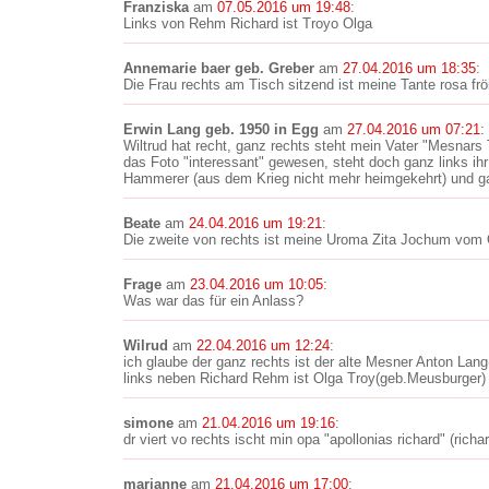
Franziska
am
07.05.2016 um 19:48
:
Links von Rehm Richard ist Troyo Olga
Annemarie baer geb. Greber
am
27.04.2016 um 18:35
:
Die Frau rechts am Tisch sitzend ist meine Tante rosa frö
Erwin Lang geb. 1950 in Egg
am
27.04.2016 um 07:21
:
Wiltrud hat recht, ganz rechts steht mein Vater "Mesnars
das Foto "interessant" gewesen, steht doch ganz links i
Hammerer (aus dem Krieg nicht mehr heimgekehrt) und ga
Beate
am
24.04.2016 um 19:21
:
Die zweite von rechts ist meine Uroma Zita Jochum vom 
Frage
am
23.04.2016 um 10:05
:
Was war das für ein Anlass?
Wilrud
am
22.04.2016 um 12:24
:
ich glaube der ganz rechts ist der alte Mesner Anton Lang
links neben Richard Rehm ist Olga Troy(geb.Meusburger)
simone
am
21.04.2016 um 19:16
:
dr viert vo rechts ischt min opa "apollonias richard" (richa
marianne
am
21.04.2016 um 17:00
: