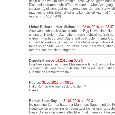
dahin bitten wir um Verständnis, dass wir bei gemeindep
Diskussionsforum nicht öffnen werden ... Über Anregungen 
jederzeit (vielleicht gibt es ja jemanden, der uns hier wirk
machen könnte). Dies ist ganz unkompliziert via mail (in
möglich (05512 3900)
Lieber Richard lieber Michael
am
02.04.2016 um 08:47
:
Also wenn ich euch wäre, würde ich Egg News einstellen. 
all diesen Nörglern. Das habt ihr doch nicht nötig. Solch
wären mir echt zu blöd. Das ständige Problemthema Anonym
immer kritisiert von Anonymen. Das finde sogar ich als A
fände es schade, wenn Egg-News nicht mehr wäre, aber wi
täte mir das gar nicht länger an.
Demokrat
am
02.04.2016 um 08:24
:
Egg News passt sich dem Massengeschmack an und lösc
"Anonymität", was nicht in ihr Weltbild passt. Jetzt habt
Lupenreine Demokraten halt!
Hub
am
31.03.2016 um 08:22
:
Hallo Roman wie meinst du das denn?
Danke!
Roman Sutterlüty
am
31.03.2016 um 00:31
:
Es gab eine Zeit, da hatte der Mann das Sagen und die F
Heute wollen alle einzig mitreden aber keiner eine Entsch
Diese Diskussion wäre vielleicht einmal interessant gew