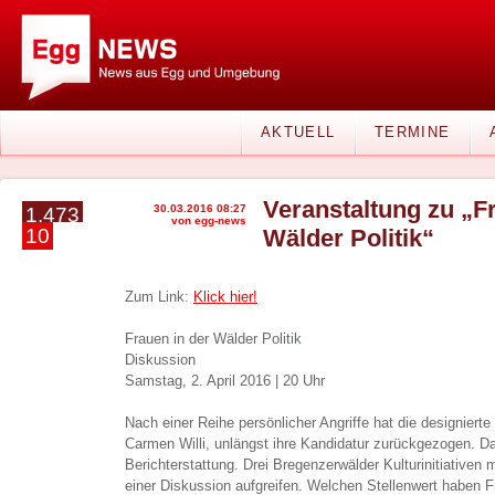
AKTUELL
TERMINE
Veranstaltung zu „F
30.03.2016 08:27
1.473
von egg-news
10
Wälder Politik“
Zum Link:
Klick hier!
Frauen in der Wälder Politik
Diskussion
Samstag, 2. April 2016 | 20 Uhr
Nach einer Reihe persönlicher Angriffe hat die designiert
Carmen Willi, unlängst ihre Kandidatur zurückgezogen. Dar
Berichterstattung. Drei Bregenzerwälder Kulturinitiativ
einer Diskussion aufgreifen. Welchen Stellenwert haben Fr