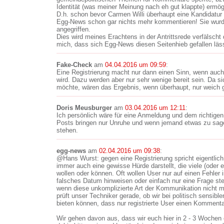
Identität (was meiner Meinung nach eh gut klappte) ermög
D.h. schon bevor Carmen Willi überhaupt eine Kandidatur
Egg-News schon gar nichts mehr kommentieren! Sie wurd
angegriffen.
Dies wird meines Erachtens in der Antrittsrede verfälscht 
mich, dass sich Egg-News diesen Seitenhieb gefallen läs
Fake-Check
am
04.04.2016 um 09:59
:
Eine Registrierung macht nur dann einen Sinn, wenn auc
wird. Dazu werden aber nur sehr wenige bereit sein. Da 
möchte, wären das Ergebnis, wenn überhaupt, nur weich
Doris Meusburger
am
03.04.2016 um 12:11
:
Ich persönlich wäre für eine Anmeldung und dem richtig
Posts bringen nur Unruhe und wenn jemand etwas zu sagen
stehen.
egg-news
am
02.04.2016 um 09:38
:
@Hans Wurst: gegen eine Registrierung spricht eigentlich 
immer auch eine gewisse Hürde darstellt, die viele (oder 
wollen oder können. Oft wollen User nur auf einen Fehler i
falsches Datum hinweisen oder einfach nur eine Frage ste
wenn diese unkomplizierte Art der Kommunikation nicht 
prüft unser Techniker gerade, ob wir bei politisch sensibl
bieten können, dass nur registrierte User einen Komment
Wir gehen davon aus, dass wir euch hier in 2 - 3 Wochen