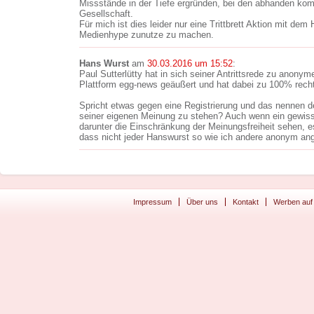
Missstände in der Tiefe ergründen, bei den abhanden k
Gesellschaft.
Für mich ist dies leider nur eine Trittbrett Aktion mit de
Medienhype zunutze zu machen.
Hans Wurst
am
30.03.2016 um 15:52
:
Paul Sutterlütty hat in sich seiner Antrittsrede zu anony
Plattform egg-news geäußert und hat dabei zu 100% recht
Spricht etwas gegen eine Registrierung und das nennen
seiner eigenen Meinung zu stehen? Auch wenn ein gewisse
darunter die Einschränkung der Meinungsfreiheit sehen, e
dass nicht jeder Hanswurst so wie ich andere anonym ang
Impressum
Über uns
Kontakt
Werben auf