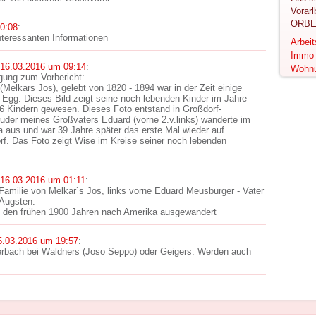
ORBE
0:08
:
nteressanten Informationen
Arbei
Immo
16.03.2016 um 09:14
:
Wohn
gung zum Vorbericht:
Melkars Jos), gelebt von 1820 - 1894 war in der Zeit einige
 Egg. Dieses Bild zeigt seine noch lebenden Kinder im Jahre
16 Kindern gewesen. Dieses Foto entstand in Großdorf-
ruder meines Großvaters Eduard (vorne 2.v.links) wanderte im
 aus und war 39 Jahre später das erste Mal wieder auf
f. Das Foto zeigt Wise im Kreise seiner noch lebenden
16.03.2016 um 01:11
:
 Familie von Melkar`s Jos, links vorne Eduard Meusburger - Vater
 Augsten.
 in den frühen 1900 Jahren nach Amerika ausgewandert
5.03.2016 um 19:57
:
nterbach bei Waldners (Joso Seppo) oder Geigers. Werden auch