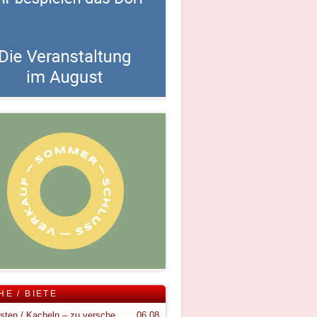
HE / BIETE
Holzkisten / Kacheln – zu verschenken
06.08.