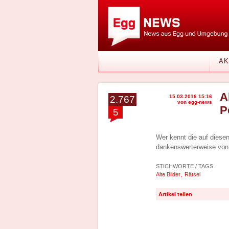
AK
A
15.03.2016 15:16
2.767
von egg-news
P
5
Wer kennt die auf diese
dankenswerterweise von 
STICHWORTE / TAGS
,
Alte Bilder
Rätsel
Artikel teilen