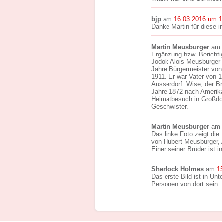
bjp
am
16.03.2016 um 1
Danke Martin für diese i
Martin Meusburger
am
Ergänzung bzw. Berichti
Jodok Alois Meusburger (
Jahre Bürgermeister von
1911. Er war Vater von 
Ausserdorf. Wise, der B
Jahre 1872 nach Amerika
Heimatbesuch in Großdor
Geschwister.
Martin Meusburger
am
Das linke Foto zeigt die
von Hubert Meusburger,
Einer seiner Brüder ist
Sherlock Holmes
am
1
Das erste Bild ist in U
Personen von dort sein.