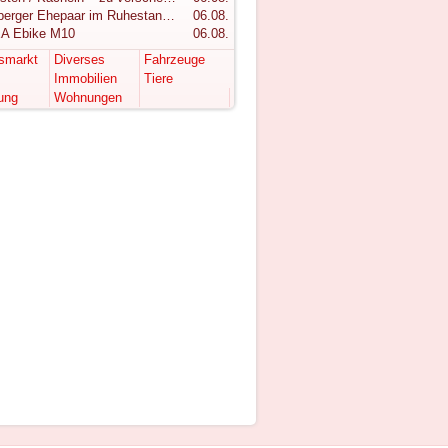
Vorarlberger Ehepaar im Ruhestand sucht ruhigen Rückzugsort im Bregenzerwald
06.08.
A Ebike M10
06.08.
tsmarkt
Diverses
Fahrzeuge
Immobilien
Tiere
ung
Wohnungen