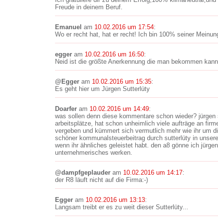
Freude in deinem Beruf.
Emanuel
am
10.02.2016 um 17:54
:
Wo er recht hat, hat er recht! Ich bin 100% seiner Meinun
egger
am
10.02.2016 um 16:50
:
Neid ist die größte Anerkennung die man bekommen kan
@Egger
am
10.02.2016 um 15:35
:
Es geht hier um Jürgen Sutterlüty
Doarfer
am
10.02.2016 um 14:49
:
was sollen denn diese kommentare schon wieder? jürgen su
arbeitsplätze, hat schon unheimlich viele aufträge an firm
vergeben und kümmert sich vermutlich mehr wie ihr um die
schöner kommunalsteuerbeitrag durch sutterlüty in unserer 
wenn ihr ähnliches geleistet habt. den a8 gönne ich jürgen
unternehmerisches werken.
@dampfgeplauder
am
10.02.2016 um 14:17
:
der R8 läuft nicht auf die Firma:-)
Egger
am
10.02.2016 um 13:13
:
Langsam treibt er es zu weit dieser Sutterlüty...