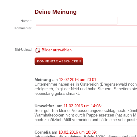
Deine Meinung
Name *
Kommentar
Bild-Upload
Bilder auswählen
Meinung
am
12.02.2016 um 20:01
:
Unternehmer haben es in Österreich (Bregenzerwald noch m
erfolgreich, folgt der Neid und hohe Steuern. Scheitern sie
lebenslang gebrandmarkt.
Umweltfuzi
am
11.02.2016 um 14:08
:
Sehr gut. Ein kleiner Verbesserungsvorschlag noch: könnt
Warmhalteboxen nicht durch Pappe ersetzen (hat auch M
noch zusätzlich Müll vermeiden und hätte eine sehr posit
Cornelia
am
10.02.2016 um 18:39
:
Ich gratuliere dir zu deinem Erfolg,100% klimaneutral,und 