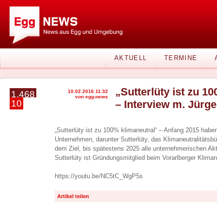
AKTUELL
TERMINE
„Sutterlüty ist zu 1
10.02.2016 11:32
1.468
von egg-news
10
– Interview m. Jürge
„Sutterlüty ist zu 100% klimaneutral“ – Anfang 2015 habe
Unternehmen, darunter Sutterlüty, das Klimaneutralitätsb
dem Ziel, bis spätestens 2025 alle unternehmerischen Akti
Sutterlüty ist Gründungsmitglied beim Vorarlberger Kliman
https://youtu.be/NC5tC_WgP5s
Artikel teilen