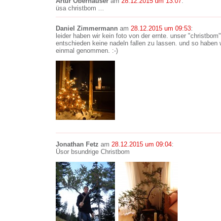
Artur Oberhauser
am
28.12.2015 um 13:07
:
üsa christbom ...
Daniel Zimmermann
am
28.12.2015 um 09:53
:
leider haben wir kein foto von der ernte. unser "christbom"
entschieden keine nadeln fallen zu lassen. und so haben 
einmal genommen. :-)
Jonathan Fetz
am
28.12.2015 um 09:04
:
Üsor bsundrige Christbom