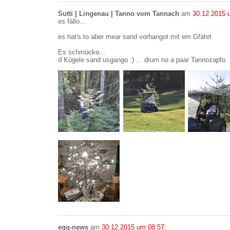
Sutti | Lingenau | Tanno vom Tannach
am
30.12.2015 
es fällo...
es hat's to aber mear sand vorhangot mit em Gfährt
Es schmücko...
d´Kügele sand usgango :) ... drum no a paar Tannozapfo
egg-news
am
30.12.2015 um 08:57
: