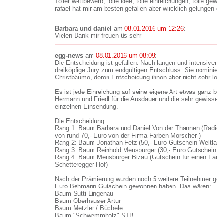
Toller wettbewerb, tolle idee, tolle einreichungen, tolle 
rafael hat mir am besten gefallen aber wircklich gelungen 
Barbara und daniel
am
08.01.2016 um 12:26
:
Vielen Dank mir freuen üs sehr
egg-news
am
08.01.2016 um 08:09
:
Die Entscheidung ist gefallen. Nach langen und intensiv
dreiköpfige Jury zum endgültigen Entschluss. Sie nominier
Christbäume, deren Entscheidung ihnen aber nicht sehr leic
Es ist jede Einreichung auf seine eigene Art etwas ganz
Hermann und Friedl für die Ausdauer und die sehr gewiss
einzelnen Einsendung.
Die Entscheidung:
Rang 1: Baum Barbara und Daniel Von der Thannen (Rad
von rund 70,- Euro von der Firma Farben Morscher )
Rang 2: Baum Jonathan Fetz (50,- Euro Gutschein Weltla
Rang 3: Baum Reinhold Meusburger (30,- Euro Gutschei
Rang 4: Baum Meusburger Bizau (Gutschein für einen Fam
Schetteregger-Hof)
Nach der Prämierung wurden noch 5 weitere Teilnehmer ge
Euro Behmann Gutschein gewonnen haben. Das wären:
Baum Sutti Lingenau
Baum Oberhauser Artur
Baum Metzler / Büchele
Baum "Schwemmholz" STB