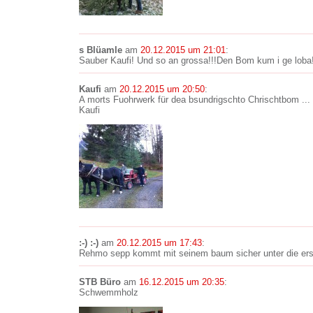
s Blüamle
am
20.12.2015 um 21:01
:
Sauber Kaufi! Und so an grossa!!!Den Bom kum i ge loba
Kaufi
am
20.12.2015 um 20:50
:
A morts Fuohrwerk für dea bsundrigschto Chrischtbom ...
Kaufi
:-) :-)
am
20.12.2015 um 17:43
:
Rehmo sepp kommt mit seinem baum sicher unter die erst
STB Büro
am
16.12.2015 um 20:35
:
Schwemmholz