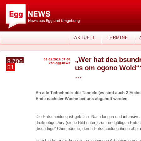
AKTUELL
TERMINE
„Wer hat dea bsund
08.01.2016 07:00
8.706
von egg-news
51
us om ogono Wold“?
…
An alle Teilnehmer: die Tännele (es sind auch 2 Eich
Ende nächster Woche bei uns abgeholt werden.
Die Entscheidung ist gefallen. Nach langen und intensiv
dreiköpfige Jury (siehe Bild unten) zum endgültigen Entsc
„bsundrige“ Christbäume, deren Entscheidung ihnen aber nic
Es ist jede Einreichung auf seine eigene Art etwas ganz