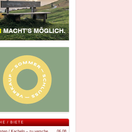
HE / BIETE
Holzkisten / Kacheln – zu verschenken
06.08.