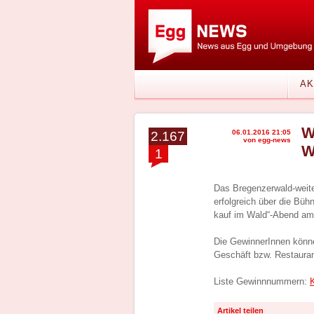
AK
W
06.01.2016 21:05
2.167
von egg-news
W
1
Das Bregenzerwald-weite
erfolgreich über die Büh
kauf im Wald“-Abend am
Die GewinnerInnen kön
Geschäft bzw. Restaurant
Liste Gewinnnummern:
K
Artikel teilen