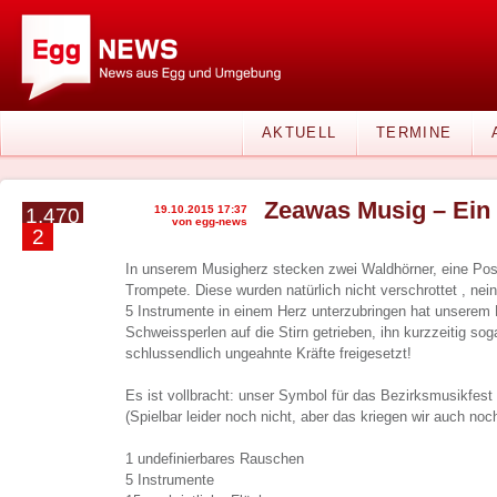
AKTUELL
TERMINE
Zeawas Musig – Ein H
19.10.2015 17:37
1.470
von egg-news
2
In unserem Musigherz stecken zwei Waldhörner, eine Pos
Trompete. Diese wurden natürlich nicht verschrottet , nein
5 Instrumente in einem Herz unterzubringen hat unserem
Schweissperlen auf die Stirn getrieben, ihn kurzzeitig so
schlussendlich ungeahnte Kräfte freigesetzt!
Es ist vollbracht: unser Symbol für das Bezirksmusikfest 2
(Spielbar leider noch nicht, aber das kriegen wir auch noch
1 undefinierbares Rauschen
5 Instrumente