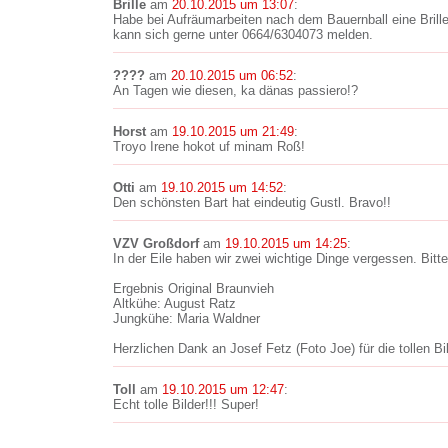
Brille
am
20.10.2015 um 13:07
:
Habe bei Aufräumarbeiten nach dem Bauernball eine Brill
kann sich gerne unter 0664/6304073 melden.
????
am
20.10.2015 um 06:52
:
An Tagen wie diesen, ka dänas passiero!?
Horst
am
19.10.2015 um 21:49
:
Troyo Irene hokot uf minam Roß!
Otti
am
19.10.2015 um 14:52
:
Den schönsten Bart hat eindeutig Gustl. Bravo!!
VZV Großdorf
am
19.10.2015 um 14:25
:
In der Eile haben wir zwei wichtige Dinge vergessen. Bitt
Ergebnis Original Braunvieh
Altkühe: August Ratz
Jungkühe: Maria Waldner
Herzlichen Dank an Josef Fetz (Foto Joe) für die tollen Bi
Toll
am
19.10.2015 um 12:47
:
Echt tolle Bilder!!! Super!