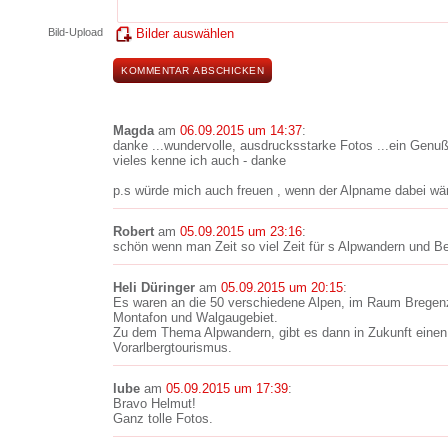
Bild-Upload
Bilder auswählen
Magda
am
06.09.2015 um 14:37
:
danke ...wundervolle, ausdrucksstarke Fotos ...ein Genuß
vieles kenne ich auch - danke
p.s würde mich auch freuen , wenn der Alpname dabei wä
Robert
am
05.09.2015 um 23:16
:
schön wenn man Zeit so viel Zeit für s Alpwandern und B
Heli Düringer
am
05.09.2015 um 20:15
:
Es waren an die 50 verschiedene Alpen, im Raum Bregenze
Montafon und Walgaugebiet.
Zu dem Thema Alpwandern, gibt es dann in Zukunft einen 
Vorarlbergtourismus.
lube
am
05.09.2015 um 17:39
:
Bravo Helmut!
Ganz tolle Fotos.